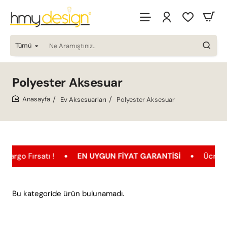
Tümü
Ne
Aramıştınız..
Polyester Aksesuar
Ev Aksesuarları
Polyester Aksesuar
home
satı !
EN UYGUN FIYAT GARANTISI
Ücretsiz Kargo
Bu kategoride ürün bulunamadı.