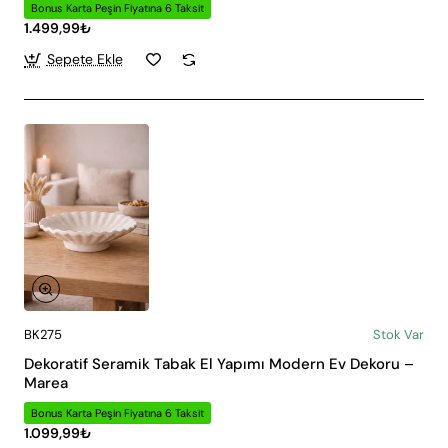
Bonus Karta Peşin Fiyatına 6 Taksit
1.499,99₺
Sepete Ekle
BK275
Stok Var
Dekoratif Seramik Tabak El Yapımı Modern Ev Dekoru –
Marea
Bonus Karta Peşin Fiyatına 6 Taksit
1.099,99₺