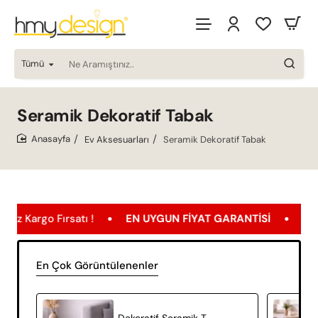
Tümü
Ne
Aramıştınız..
Seramik Dekoratif Tabak
Ev Aksesuarları
Seramik Dekoratif Tabak
home
 Fırsatı !
EN UYGUN FIYAT GARANTISI
Ücretsiz Kar
En Çok Görüntülenenler
Dekoratif Seramik Tabak El Yapımı Modern Ev Dekoru – Morpha