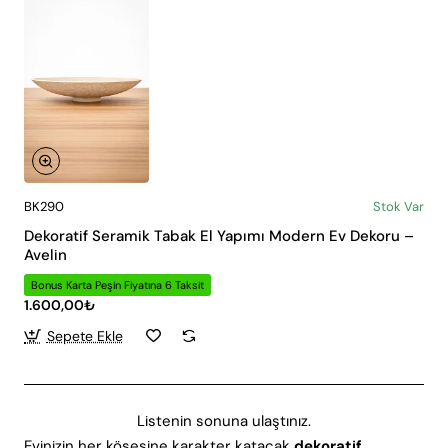
BK290
Stok Var
Dekoratif Seramik Tabak El Yapımı Modern Ev Dekoru –
Avelin
Bonus Karta Peşin Fiyatına 6 Taksit
1.600,00₺
Sepete Ekle
Listenin sonuna ulaştınız.
Evinizin her köşesine karakter katacak
dekoratif