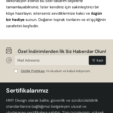
dekorasyon stilinizi bu özel tasarım objelerle
tamamlayabilirsiniz. İster kendiniz için sakinleştirici bir
köşe hazırlayın, isterseniz sevdiklerinize kalıcı ve
özgün
bir hediye
sunun. Doğanın toprak tonlarını ve el işçiliğinin
zarafetini keşfedin.
Özel İndirimlerden İlk Siz Haberdar Olun!
Mail
Katıl
Adresiniz
Gizlilik Politikası
'ni okudum ve kabul ediyorum.
Sertifikalarımız
HMY Design olarak kalite, güvenlik ve sürdürülebilirlik
standartlarına bağlılığımızı belgeleyen ulusal ve
uluslararası sertifikalara sahibiz. Tüm ürünlerimiz, yüksek