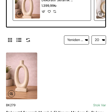
1.399,99₺
BK279
Stok Var