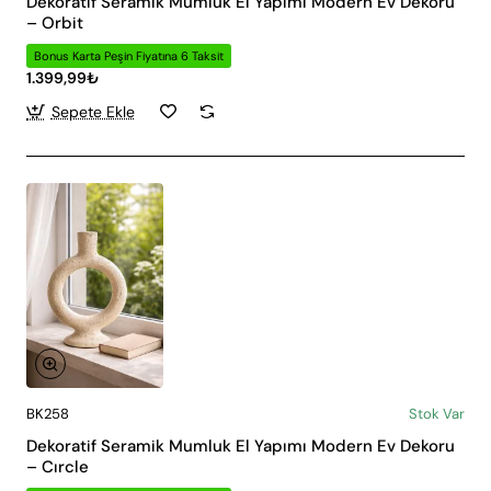
Dekoratif Seramik Mumluk El Yapımı Modern Ev Dekoru
– Orbit
Bonus Karta Peşin Fiyatına 6 Taksit
1.399,99₺
Sepete Ekle
BK258
Stok Var
Dekoratif Seramik Mumluk El Yapımı Modern Ev Dekoru
– Cırcle