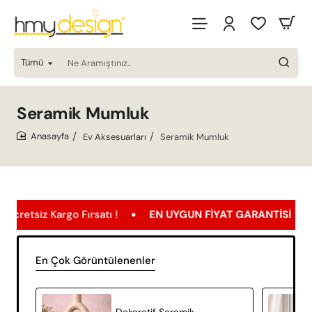
Tümü
Ne
Aramıştınız..
Seramik Mumluk
Ev Aksesuarları
Seramik Mumluk
home
z Kargo Fırsatı !
EN UYGUN FIYAT GARANTISI
Ücre
En Çok Görüntülenenler
Dekoratif Seramik Mumluk El Yapımı Modern Ev Dekoru – Orbit