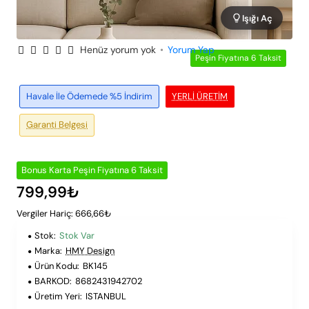
Işığı Aç
Henüz yorum yok
•
Yorum Yap
Peşin Fiyatına 6 Taksit
Havale İle Ödemede %5 İndirim
YERLI ÜRETIM
Garanti Belgesi
Bonus Karta Peşin Fiyatına 6 Taksit
799,99₺
Vergiler Hariç: 666,66₺
Stok:
Stok Var
Marka:
HMY Design
Ürün Kodu:
BK145
BARKOD:
8682431942702
Üretim Yeri:
ISTANBUL