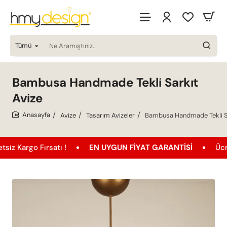
Tümü
Ne
Aramıştınız..
Bambusa Handmade Tekli Sarkıt
Avize
Avize
Tasarım Avizeler
Bambusa Handmade Tekli Sa
home
go Fırsatı !
EN UYGUN FIYAT GARANTISI
Ücretsiz K