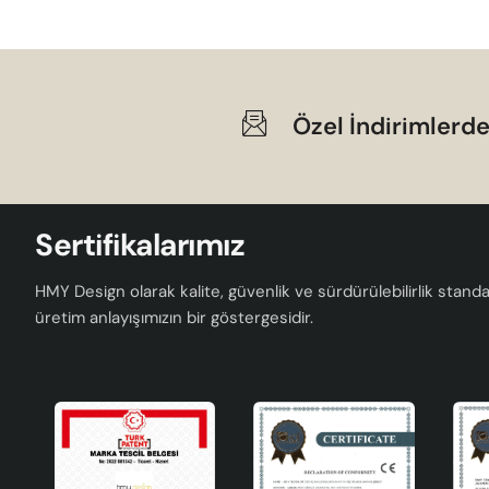
Özel İndirimlerde
Sertifikalarımız
HMY Design olarak kalite, güvenlik ve sürdürülebilirlik standar
üretim anlayışımızın bir göstergesidir.