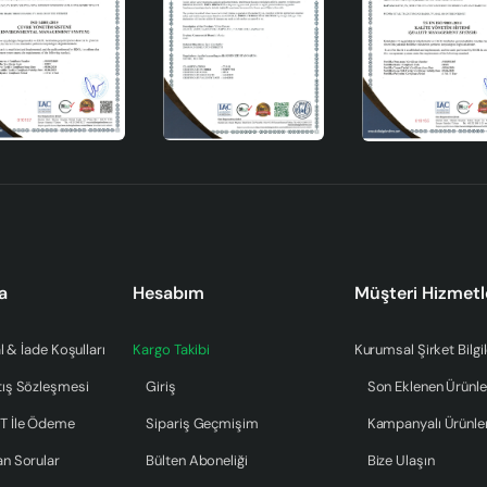
a
Hesabım
Müşteri Hizmetl
l & İade Koşulları
Kargo Takibi
Kurumsal Şirket Bilgil
tış Sözleşmesi
Giriş
Son Eklenen Ürünle
T İle Ödeme
Sipariş Geçmişim
Kampanyalı Ürünle
an Sorular
Bülten Aboneliği
Bize Ulaşın