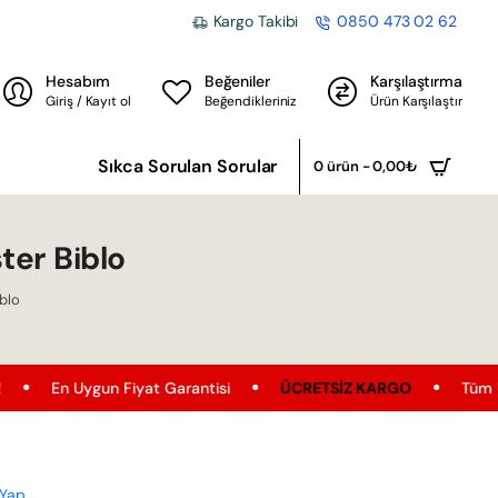
Kargo Takibi
0850 473 02 62
Hesabım
Beğeniler
Karşılaştırma
Giriş / Kayıt ol
Beğendikleriniz
Ürün Karşılaştır
Sıkca Sorulan Sorular
0 ürün - 0,00₺
ter Biblo
blo
gun Fiyat Garantisi
ÜCRETSIZ KARGO
Tüm Ürünler'de Üc
 Yap