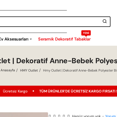
YENI
Ev Aksesuarları
Seramik Dekoratif Tabaklar
et | Dekoratif Anne-Bebek Polyes
HMY Outlet
Hmy Outlet | Dekoratif Anne-Bebek Polyester Bi
home
argo
TÜM ÜRÜNLER'DE ÜCRETSIZ KARGO FIRSATI !
En Uy
Henüz yorum yok
•
Yorum