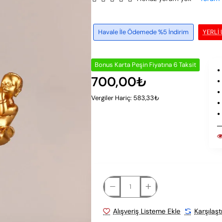
Havale İle Ödemede %5 İndirim
YERLI
Bonus Karta Peşin Fiyatına 6 Taksit
700,00₺
Vergiler Hariç: 583,33₺
Alışveriş Listeme Ekle
Karşılaşt