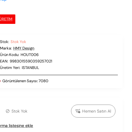
 ÜRETIM
Stok:
Stok Yok
Marka:
HMY Design
Ürün Kodu:
HOUT006
EAN:
9983015590359257021
Üretim Yeri:
ISTANBUL
Görüntülenen Sayısı:
7080
Stok Yok
Hemen Satın Al
ırma listesine ekle