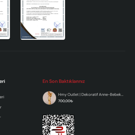
eri
En Son Baktıklarınız
Hmy Outlet | Dekoratif Anne-Bebek Polyester Biblo
eri
700,00₺
r
r