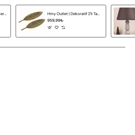
Hmy Outlet | Dekoratif 2'li Seramik Vazo
Hmy Outlet | Dekoratif 2'li Tabak
959,99₺