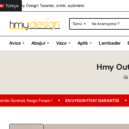
Türkçe
Hmy Design Tasarlar, üretir, aydınlatır.
Tümü
Ne
Aramıştınız
?
Avize
Abajur
Vazo
Aplik
Lambader
Hmy Outl
z Kargo Fırsatı !
EN UYGUN FIYAT GARANTISI
Ücretsiz K