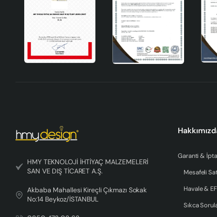
Hakkımızd
Garanti & İpta
HMY TEKNOLOJİ İHTİYAÇ MALZEMELERİ
SAN VE DIŞ TİCARET A.Ş.
Mesafeli Sa
Havale & EF
Akbaba Mahallesi Kireçli Çıkmazı Sokak
No:14 Beykoz/İSTANBUL
Sıkca Sorul