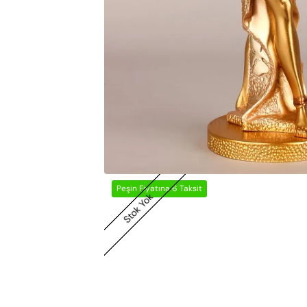
Peşin Fiyatına 6 Taksit
Stok Yok