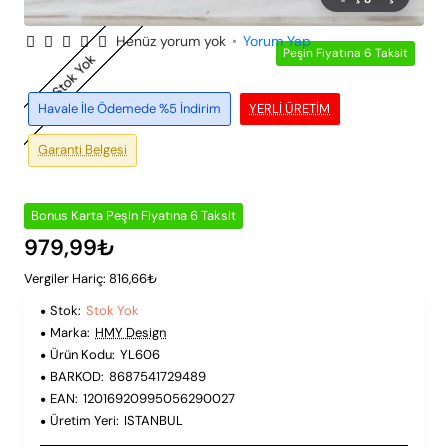
Henüz yorum yok
•
Yorum Yap
Peşin Fiyatına 6 Taksit
Stok Yok
Havale İle Ödemede %5 İndirim
YERLI ÜRETIM
Garanti Belgesi
Bonus Karta Peşin Fiyatına 6 Taksit
979,99₺
Vergiler Hariç: 816,66₺
Stok:
Stok Yok
Marka:
HMY Design
Ürün Kodu:
YL606
BARKOD:
8687541729489
EAN:
12016920995056290027
Üretim Yeri:
ISTANBUL