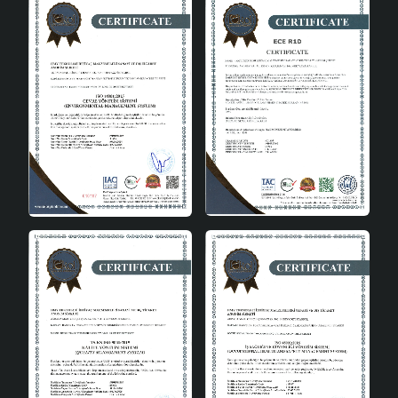
Fark Yaratın
İç mekan dekorasyonunda aydınlatmanın gücünü hafife
almayın. İskandinav Tarzı Yapraklı Avize, sade ve şık
tasarımı ile evinize farklı bir boyut kazandırır. Doğal ahşap
malzemesi ve modern çizgileri ile bu avize, hem işlevsel
hem de estetik bir aydınlatma çözümü sunar.Bu avizeyi
tercih ederek, evinizde sıcak ve samimi bir atmosfer
yaratabilir, dekorasyonunuzu tamamlayabilirsiniz.
İskandinav tarzının sadeliği ve doğallığı ile mekanınıza
zarafet katarken, modern tasarımı ile de göz doldurur.
Evinizin her köşesinde etkileyici bir aydınlatma deneyimi
sunan İskandinav Tarzı Yapraklı Avize ile aydınlatmanın
keyfini çıkarın.