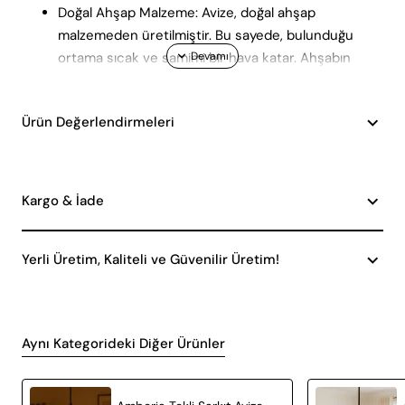
Doğal Ahşap Malzeme: Avize, doğal ahşap
malzemeden üretilmiştir. Bu sayede, bulunduğu
ortama sıcak ve samimi bir hava katar. Ahşabın
doğal dokusu, yaşam alanınıza doğallık ve zarafet
getirir.
Ürün Değerlendirmeleri
E27 Duy Tipi: Geniş bir ampul seçeneği sunan E27
duy tipi, kullanıcıya esneklik sağlar. İster LED, ister
klasik ampul kullanın, İskandinav Tarzı Yapraklı Avize
ile kolayca değiştirilebilen ampul yapısı sayesinde
Kargo & İade
enerji tasarrufu sağlamanız da mümkün.
Geniş Kullanım Alanları: Bu avize, salon ve oturma
Yerli Üretim, Kaliteli ve Güvenilir Üretim!
odası gibi geniş alanlar için idealdir. Geniş bir ışık
yayılımı sağlayarak, mekanın her köşesini aydınlatır
ve eşit bir ışık dağılımı sunar.
Modern Tasarım: İskandinav tarzının sade ve
Aynı Kategorideki Diğer Ürünler
işlevsel tasarım anlayışı, bu avizeyi modern ev
dekorasyonunun vazgeçilmez bir parçası haline
getirir. Evinizin dekorasyonuna şık bir dokunuş