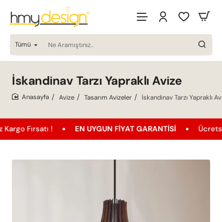
Tümü
Ne
Aramıştınız..
İskandinav Tarzı Yapraklı Avize
Avize
Tasarım Avizeler
İskandinav Tarzı Yapraklı Av
home
rsatı !
EN UYGUN FIYAT GARANTISI
Ücretsiz Kargo