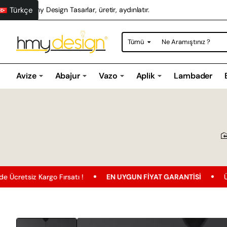
Türkçe
Hmy Design Tasarlar, üretir, aydınlatır.
Tümü
Ne
Aramıştınız
?
Avize
Abajur
Vazo
Aplik
Lambader
rgo Fırsatı !
EN UYGUN FIYAT GARANTISI
Ücretsiz Karg