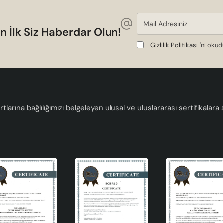
arlanmıştır. Salon ve oturma odası gibi mekanlarda ideal bir aydın
Mail
rünümü ile odanın atmosferini tamamen değiştirebilir. Makrome
Adresiniz
n İlk Siz Haberdar Olun!
 zamanda odanın odak noktası haline gelir.
Gizlilik Politikası
'ni oku
tlarına bağlılığımızı belgeleyen ulusal ve uluslararası sertifikalar