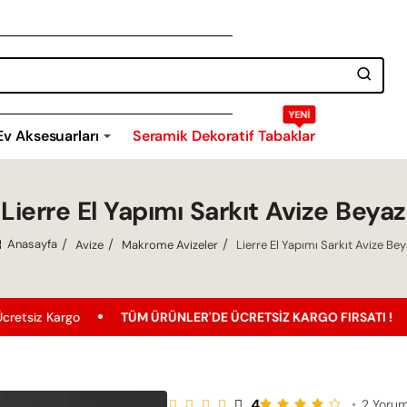
YENI
Ev Aksesuarları
Seramik Dekoratif Tabaklar
Lierre El Yapımı Sarkıt Avize Beyaz
Avize
Makrome Avizeler
Lierre El Yapımı Sarkıt Avize Be
home
o
TÜM ÜRÜNLER'DE ÜCRETSIZ KARGO FIRSATI !
En Uygun
4
•
2 Yoru