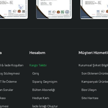
eğil, aynı zamanda mekânınızın estetik bir parçasıdır. Makrome
nimseyenler için mükemmel bir seçimdir. Bu avize, mekânınıza sıcak
ak da öne çıkar.
 sıcak ve davetkâr bir atmosfer yaratır. Doğal bambu malzemesi v
r aydınlatma çözümü sunar. E27 duy tipi ile pratik kullanım sağla
a
Hesabım
Müşteri Hizmetl
r. Makrome avizeler, evinizin dekorasyonunu tamamlayacak estetik 
l & İade Koşulları
Kargo Takibi
Kurumsal Şirket Bilgil
tış Sözleşmesi
Giriş
Son Eklenen Ürünle
T İle Ödeme
Sipariş Geçmişim
Kampanyalı Ürünle
an Sorular
Bülten Aboneliği
Bize Ulaşın
ikası
Hediye Kartı
Site Haritası
eşmesi
İade İsteği Oluştur