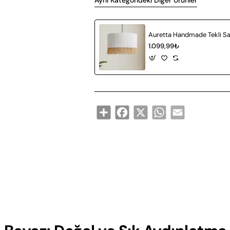
Aynı Kategorideki Diğer Ürünler
1.099,99₺
Share
Facebook
X
WhatsApp
Email