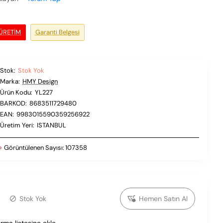
 ÜRETIM
Garanti Belgesi
Stok:
Stok Yok
Marka:
HMY Design
Ürün Kodu:
YL227
BARKOD:
8683511729480
EAN:
9983015590359256922
Üretim Yeri:
ISTANBUL
Görüntülenen Sayısı:
107358
Stok Yok
Hemen Satın Al
ırma listesine ekle