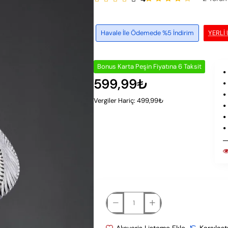
Havale İle Ödemede %5 İndirim
YERLI
Bonus Karta Peşin Fiyatına 6 Taksit
599,99₺
Vergiler Hariç: 499,99₺
Alışveriş Listeme Ekle
Karşılaşt