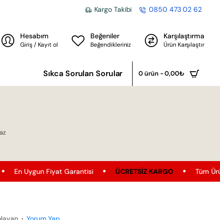
Kargo Takibi
0850 473 02 62
Hesabım
Beğeniler
Karşılaştırma
Giriş / Kayıt ol
Beğendikleriniz
Ürün Karşılaştır
Sıkca Sorulan Sorular
0 ürün - 0,00₺
yaz
 Fiyat Garantisi
ÜCRETSIZ KARGO
Tüm Ürünler'de Ücrets
mlayan
•
Yorum Yap