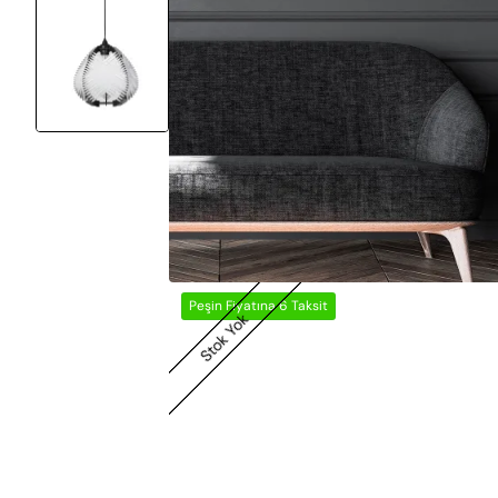
Peşin Fiyatına 6 Taksit
Stok Yok