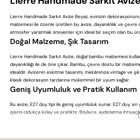
Lierre Handmade Sarkıt Avize
Lierre Handmade Sarkıt Avize Beyaz, evinizin dekorasyonunu
malzemesi ile özenle üretilen bu avize, dayanıklılık ve çevre
atmosfer yaratmak isteyenler için ideal bir seçim olan bu ürü
Doğal Malzeme, Şık Tasarım
Lierre Handmade Sarkıt Avize, doğal bambu malzemesi kullanıl
dayanıklılığı ile de öne çıkar. Bambu, çevre dostu bir malze
idealdir. Avizenin eskitme tasarımı, mekânınıza vintage ve 
klasik dekorasyon tarzlarına mükemmel bir uyum sağlar.
Geniş Uyumluluk ve Pratik Kullanım
Bu avize, E27 duy tipi ile geniş uyumluluk sunar. E27 duy, en 
işlemi oldukça kolay ve pratiktir. Böylece, aydınlatma ihtiyaçl
yapabilirsiniz. Bu özellik, Lierre Handmade Sarkıt Avize'nin kull
İdeal Kullanım Alanları