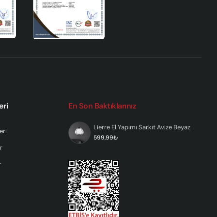
lık
e
yan
eri
En Son Baktıklarınız
ve
Lierre El Yapımı Sarkıt Avize Beyaz
eri
599,99₺
r
r