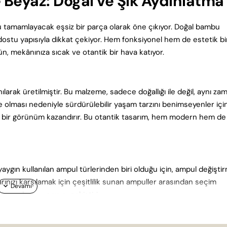
 Beyaz: Doğal ve Şık Aydınlatma
 tamamlayacak eşsiz bir parça olarak öne çıkıyor. Doğal bambu
 dostu yapısıyla dikkat çekiyor. Hem fonksiyonel hem de estetik bi
n, mekânınıza sıcak ve otantik bir hava katıyor.
arak üretilmiştir. Bu malzeme, sadece doğallığı ile değil, aynı z
me olması nedeniyle sürdürülebilir yaşam tarzını benimseyenler içi
şık bir görünüm kazandırır. Bu otantik tasarım, hem modern hem de
yaygın kullanılan ampul türlerinden biri olduğu için, ampul değişti
arınızı karşılamak için çeşitlilik sunan ampuller arasından seçim
anıcı dostu yapısını pekiştirir.