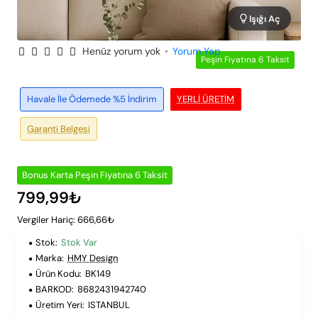
Işığı Aç
Henüz yorum yok
•
Yorum Yap
Peşin Fiyatına 6 Taksit
Havale İle Ödemede %5 İndirim
YERLI ÜRETIM
Garanti Belgesi
Bonus Karta Peşin Fiyatına 6 Taksit
799,99₺
Vergiler Hariç: 666,66₺
Stok:
Stok Var
Marka:
HMY Design
Ürün Kodu:
BK149
BARKOD:
8682431942740
Üretim Yeri:
ISTANBUL