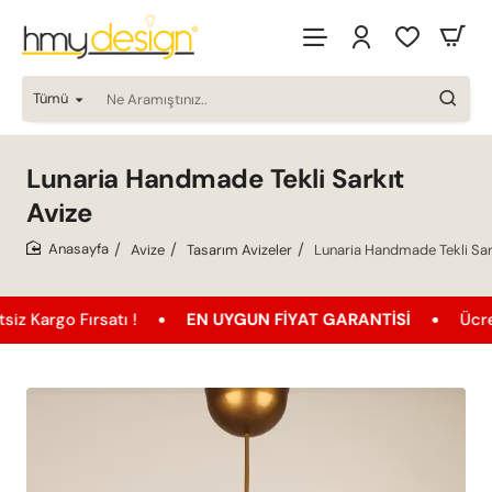
Tümü
Ne
Aramıştınız..
Lunaria Handmade Tekli Sarkıt
Avize
Avize
Tasarım Avizeler
Lunaria Handmade Tekli Sar
home
 Fırsatı !
EN UYGUN FIYAT GARANTISI
Ücretsiz Ka