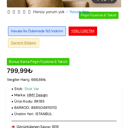
Henüz yorum yok
•
Yorum Yap
Peşin Fiyatına 6 Taksit
Havale İle Ödemede %5 İndirim
YERLI ÜRETIM
Garanti Belgesi
Bonus Karta Peşin Fiyatına 6 Taksit
799,99₺
Vergiler Hariç: 666,66₺
Stok:
Stok Var
Marka:
HMY Design
Ürün Kodu:
BK185
BARKOD:
8685048110113
Üretim Yeri:
ISTANBUL
Görüntülenen Sayısı:
1819