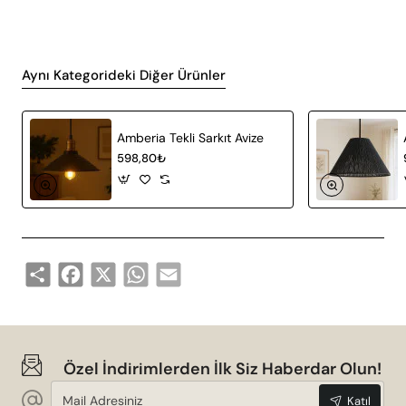
Aynı Kategorideki Diğer Ürünler
Amberia Tekli Sarkıt Avize
598,80₺
Share
Facebook
X
WhatsApp
Email
Özel İndirimlerden İlk Siz Haberdar Olun!
Mail
Katıl
Adresiniz