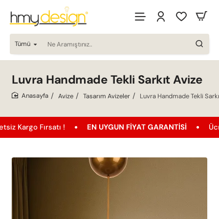
Tümü
Ne
Aramıştınız..
Luvra Handmade Tekli Sarkıt Avize
Avize
Tasarım Avizeler
Luvra Handmade Tekli Sarkı
home
 Fırsatı !
EN UYGUN FIYAT GARANTISI
Ücretsiz Ka