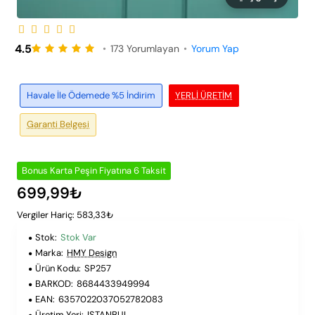
Peşin Fiyatına 6 Taksit
4.5
•
173 Yorumlayan
•
Yorum Yap
Havale İle Ödemede %5 İndirim
YERLI ÜRETIM
Garanti Belgesi
Bonus Karta Peşin Fiyatına 6 Taksit
699,99₺
Vergiler Hariç: 583,33₺
Stok:
Stok Var
Marka:
HMY Design
Ürün Kodu:
SP257
BARKOD:
8684433949994
EAN:
6357022037052782083
Üretim Yeri:
ISTANBUL