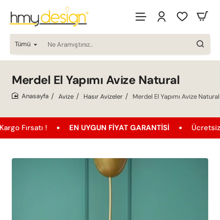
Tümü
Ne
Aramıştınız..
Merdel El Yapımı Avize Natural
Avize
Hasır Avizeler
Merdel El Yapımı Avize Natural
home
tı !
EN UYGUN FIYAT GARANTISI
Ücretsiz Kargo