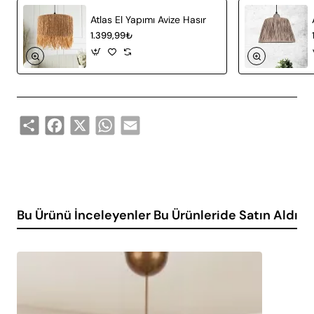
tasarlanmıştır. Bu özellik, geniş bir ampul yelpazesine
Atlas El Yapımı Avize Hasır
ulaşmayı ve ampul değişimini kolaylaştırır. E27 duy tipi
1.399,99₺
sayesinde, dilediğiniz ampul çeşidini tercih edebilir,
böylece mekânınızın ışık rengini ve şiddetini kendi
zevkinize göre ayarlayabilirsiniz.
Ürün Avantajları
Share
Facebook
X
WhatsApp
Email
Dayanıklılık: Metal malzeme kullanımı ile uzun
ömürlüdür.
Estetik Tasarım: Eskitme modeli ile vintage ve klasik
dekorasyonlara uyum sağlar.
Geniş Kullanım Alanı: Salon ve oturma odası gibi
Bu Ürünü İnceleyenler Bu Ürünleride Satın Aldı
geniş alanlar için uygundur.
Kolay Ampul Değişimi: E27 duy tipi ile geniş ampul
seçeneği sunar.
Otantik Hava: Mekânınıza otantik ve şık bir dokunuş
katar.