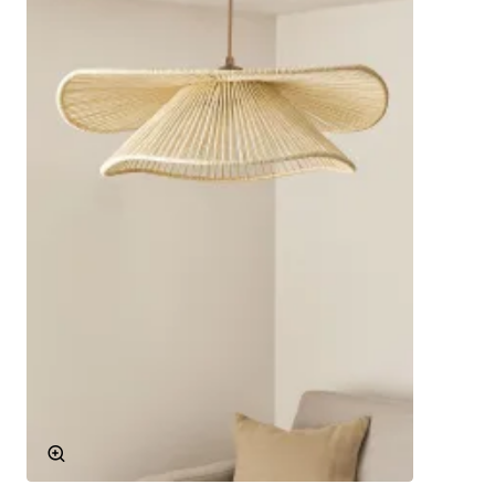
Teknik Özellikler
Malzeme
Metal
Model
Eskitme
Duy Tipi
E27
Kullanım Alanları
Salon, Oturma Odası
Vintage ve Klasik Dekorasyonun
Vazgeçilmezi
Merdel Handmade Avize Natural, klasik ve vintage
dekorasyon tarzlarını benimseyenler için vazgeçilmez bir
parçadır. Eskitme görünümü ve el işçiliği ile öne çıkan
hasır detayları, bu avizeyi sıradanlıktan uzaklaştırarak
benzersiz kılar. Mekânınıza kattığı otantik hava,