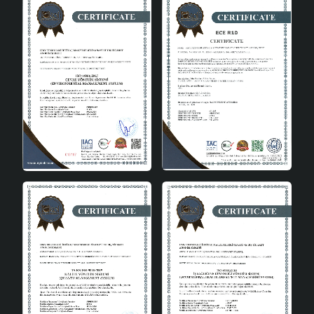
Salon: Oturma odanızda sıcak ve davetkar bir
atmosfer yaratır.
Yatak Odası: Yatak başucunda kullanarak huzurlu
bir ortam sağlar.
Ofis: Çalışma masanızda modern ve şık bir görünüm
sunar.
Koridor: Evinizin girişine sofistike bir dokunuş ekler.
Mudulight Balle Küre Abajur Gold, estetik ve işlevselliği bir
araya getiren bir aydınlatma çözümü sunar. Her mekanın
vazgeçilmez bir parçası olmaya aday olan bu abajur, hem
kaliteyi hem de şıklığı bir arada arayanlar için mükemmel
bir seçimdir. Evinizin ya da ofisinizin atmosferini
değiştirmek ve modern bir hava katmak istiyorsanız, bu
abajuru tercih edebilirsiniz.