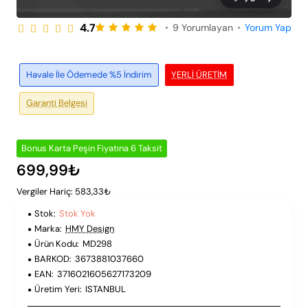
4.7
•
9 Yorumlayan
•
Yorum Yap
Peşin Fiyatına 6 Taksit
Stok Yok
Havale İle Ödemede %5 İndirim
YERLI ÜRETIM
Garanti Belgesi
Bonus Karta Peşin Fiyatına 6 Taksit
699,99₺
Vergiler Hariç: 583,33₺
Stok:
Stok Yok
Marka:
HMY Design
Ürün Kodu:
MD298
BARKOD:
3673881037660
EAN:
3716021605627173209
Üretim Yeri:
ISTANBUL