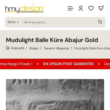
Tümü
Ne
Aramıştınız..
Mudulight Balle Küre Abajur Gold
Abajur
Tasarım Abajurlar
Mudulight Balle Küre Aba
home
Fırsatı !
EN UYGUN FIYAT GARANTISI
Ücretsiz Kar