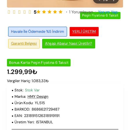
5
•
1 Yorumlayan
•
Yorum Yap
Peşin Fiyatına 6 Taksit
Havale İle Ödemede %5 İndirim
YERLI ÜRETIM
Garanti Belgesi
Ahşap Abajur Nasıl Üretilir?
Bonus Karta Peşin Fiyatına 6 Taksit
1.299,99₺
Vergiler Hariç: 1.083,33₺
Stok:
Stok Var
Marka:
HMY Design
Ürün Kodu:
YL515
BARKOD:
8686621729487
EAN:
2318915126318919191
Üretim Yeri:
ISTANBUL