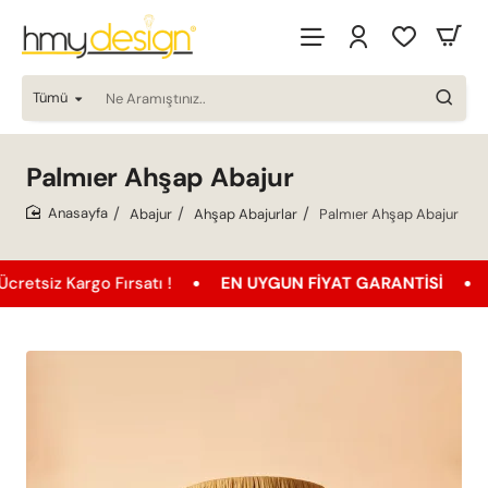
Tümü
Ne
Aramıştınız..
Palmıer Ahşap Abajur
Abajur
Ahşap Abajurlar
Palmıer Ahşap Abajur
home
Kargo Fırsatı !
EN UYGUN FIYAT GARANTISI
Ücrets