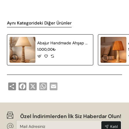
Aynı Kategorideki Diğer Ürünler
Abajur Handmade Ahşap - Bellora
1.000,00₺
Share
Facebook
X
WhatsApp
Email
Özel İndirimlerden İlk Siz Haberdar Olun!
Mail
Katıl
Adresiniz