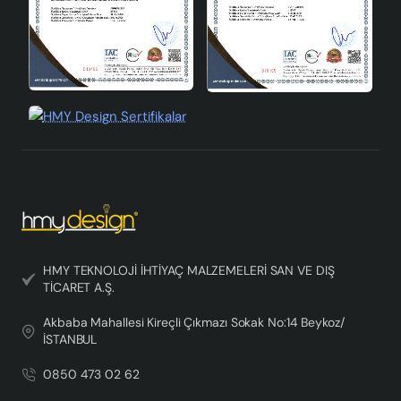
Evinizin atmosferini değiştirmek ve dekorasyonunuza
farklı bir hava katmak istiyorsanız, bu hasır avize modelini
tercih edebilirsiniz. Hem estetik hem de fonksiyonel
özellikleriyle, yaşam alanlarınıza değer katacaktır.
HMY TEKNOLOJİ İHTİYAÇ MALZEMELERİ SAN VE DIŞ
TİCARET A.Ş.
Akbaba Mahallesi Kireçli Çıkmazı Sokak No:14 Beykoz/
İSTANBUL
0850 473 02 62