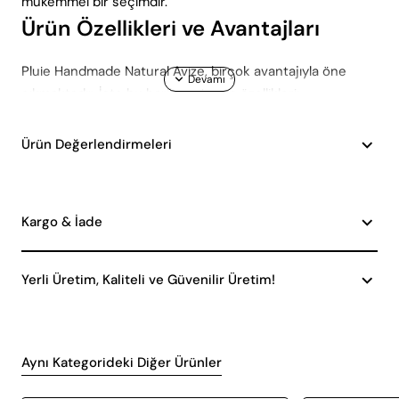
mükemmel bir seçimdir.
Ürün Özellikleri ve Avantajları
Pluie Handmade Natural Avize, birçok avantajıyla öne
çıkmaktadır. İşte bu harika avizenin özellikleri:
E27 Duy Tipi: Avizenin E27 duy tipi sayesinde,
piyasada yaygın olarak bulunan ampullerle kolayca
Ürün Değerlendirmeleri
kullanılabilir. Ampul değişimi hızlı ve pratiktir, bu da
kullanıcıya büyük kolaylık sağlar.
Eskitme Model: Ürünün eskitme tasarımı,
Kargo & İade
mekanınıza nostaljik bir hava katarken, aynı
zamanda zamansız bir şıklık sunar. Bu özellik, vintage
avize ve klasik avize dekorasyon tarzlarıyla
Yerli Üretim, Kaliteli ve Güvenilir Üretim!
mükemmel bir uyum sağlar.
Geniş Kullanım Alanı: Salon ve oturma odası gibi
geniş alanlar için ideal olan bu avize, hem estetik bir
görünüm sunar hem de etkili bir aydınlatma sağlar.
Aynı Kategorideki Diğer Ürünler
Doğal Hasır Materyal: Hasır materyalden üretilmiş