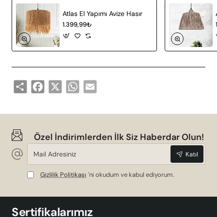
olan avize, doğal dokusuyla dikkat çeker. Dayanıklılığı
Atlas El Yapımı Avize Hasır
sayesinde uzun süreli kullanım imkânı sunar.
1.399,99₺
Teknik Özellikler
Pluie Handmade Natural Avize'nin teknik detayları
aşağıdaki tabloda sunulmuştur:
Share
Facebook
X
WhatsApp
Email
Ürün Kodu
Hnmd-42
Duy Tipi
E27
Materyal
Hasır
Özel İndirimlerden İlk Siz Haberdar Olun!
Mail
Tasarım
Eskitme
Katıl
Adresiniz
Gizlilik Politikası
'ni okudum ve kabul ediyorum.
Kullanım Alanı
Salon, Oturma Odası
Estetik ve Fonksiyonellik Bir Arada
Sertifikalarımız
Pluie Handmade Natural Avize, estetik ve fonksiyonelliği