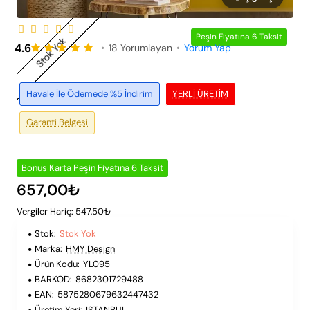
Peşin Fiyatına 6 Taksit
Stok Yok
4.6
•
18 Yorumlayan
•
Yorum Yap
Havale İle Ödemede %5 İndirim
YERLI ÜRETIM
Garanti Belgesi
Bonus Karta Peşin Fiyatına 6 Taksit
657,00₺
Vergiler Hariç: 547,50₺
Stok:
Stok Yok
Marka:
HMY Design
Ürün Kodu:
YL095
BARKOD:
8682301729488
EAN:
5875280679632447432
Üretim Yeri:
ISTANBUL