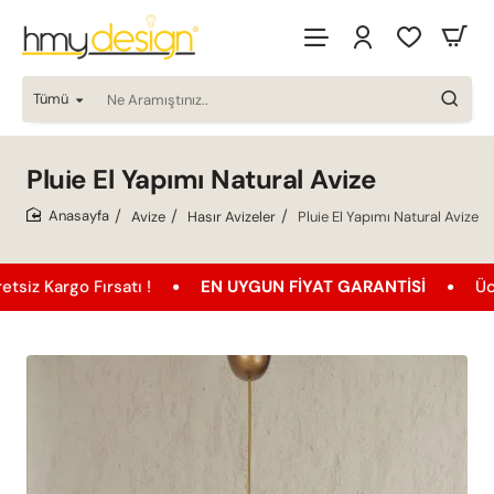
Tümü
Ne
Aramıştınız..
Pluie El Yapımı Natural Avize
Avize
Hasır Avizeler
Pluie El Yapımı Natural Avize
home
o Fırsatı !
EN UYGUN FIYAT GARANTISI
Ücretsiz Ka