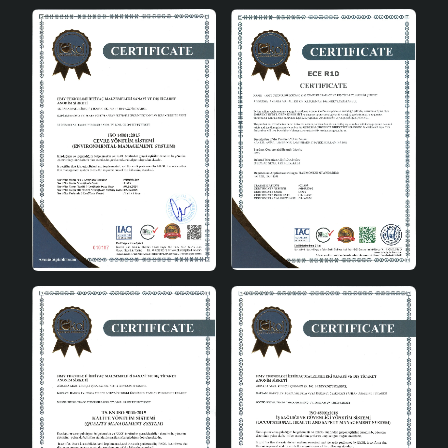
hızlı bir şekilde cevap verir. İster sıcak beyaz, ister soğuk
beyaz ampuller kullanarak, mekanın atmosferini dilediğiniz
gibi şekillendirebilirsiniz.
Neden Pluie Handmade Natural
Avize?
Bu avizeyi seçmek için birçok neden bulunmaktadır:
Estetik tasarım: Zarif ve şık bir tasarıma sahip olan
bu avize, her tür dekorasyon stiline uyum sağlar.
Dayanıklılık: Hasır materyalin sağlamlığı sayesinde,
uzun yıllar boyunca güvenle kullanabilirsiniz.
Kolay kullanım: E27 duy tipi ile, ampul değişimi son
derece kolaydır ve farklı ampullerle kullanılabilir.
Çevre dostu: Doğal materyal kullanımı, çevreye
duyarlı bir seçim yapmanıza olanak tanır.
Pluie Handmade Natural Avize, evinizin her köşesine sıcak
ve zarif bir dokunuş kazandırmak için tasarlanmıştır.