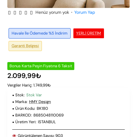
Henüz yorum yok
•
Yorum Yap
Peşin Fiyatına 6 Taksit
Havale İle Ödemede %5 İndirim
YERLI ÜRETIM
Garanti Belgesi
Bonus Karta Peşin Fiyatına 6 Taksit
2.099,99₺
Vergiler Hariç: 1.749,99₺
Stok:
Stok Var
Marka:
HMY Design
Ürün Kodu:
BK180
BARKOD:
8685048110069
Üretim Yeri:
ISTANBUL
Görüntülenen Sayısı:
903