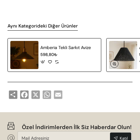
Aynı Kategorideki Diğer Ürünler
Amberia Tekli Sarkıt Avize
598,80₺
Share
Facebook
X
WhatsApp
Email
Özel İndirimlerden İlk Siz Haberdar Olun!
Mail
Katıl
Adresiniz