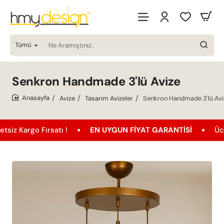
Tümü
Ne
Aramıştınız..
Senkron Handmade 3'lü Avize
Avize
Tasarım Avizeler
Senkron Handmade 3'lü Avi
home
go Fırsatı !
EN UYGUN FIYAT GARANTISI
Ücretsiz K