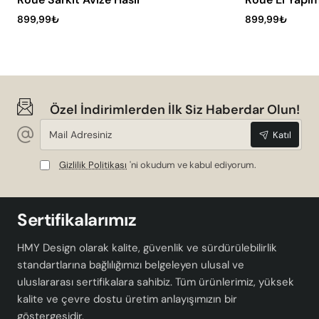
Sonuç Yerine Geçmeyecek Notlar
899,99₺
899,99₺
Stylo Handmade Tekli Sarkıt Eskitme, ev dekorasyonunda
vintage ve şık bir dokunuş arayanlar için ideal bir
seçimdir. Dayanıklı yapısı, pratik kullanımı ve estetik
tasarımı ile bu hasır avize, evinizin her köşesinde fark
Özel İndirimlerden İlk Siz Haberdar Olun!
yaratacaktır. Evinizin atmosferini değiştirmek ve
Mail
aydınlatma ihtiyacınızı karşılamak için bu benzersiz ürünü
Katıl
Adresiniz
tercih edebilirsiniz.
Gizlilik Politikası
'ni okudum ve kabul ediyorum.
Sertifikalarımız
HMY Design olarak kalite, güvenlik ve sürdürülebilirlik
standartlarına bağlılığımızı belgeleyen ulusal ve
uluslararası sertifikalara sahibiz. Tüm ürünlerimiz, yüksek
kalite ve çevre dostu üretim anlayışımızın bir
göstergesidir.