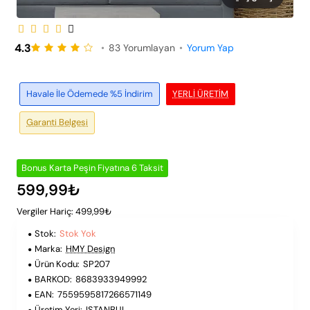
Peşin Fiyatına 6 Taksit
Stok Yok
4.3
•
83 Yorumlayan
•
Yorum Yap
Havale İle Ödemede %5 İndirim
YERLI ÜRETIM
Garanti Belgesi
Bonus Karta Peşin Fiyatına 6 Taksit
599,99₺
Vergiler Hariç: 499,99₺
Stok:
Stok Yok
Marka:
HMY Design
Ürün Kodu:
SP207
BARKOD:
8683933949992
EAN:
7559595817266571149
Üretim Yeri:
ISTANBUL