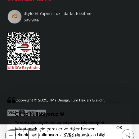
Stylo El Yapımı Tekli Sarkıt Eskitme
599,99₺
Copyright © 2025, HMY Design, Tüm Hakları Gizlidir.
Çerez kullanıyoruz 🍪
Tarama deneyiminizi ve sitemizin işlevselliğini
OK
iyileştirmek için çerezler ve diğer benzer
teknolojileri kullanıyoruz.
KVKK
daha fazla bilgi
Stok Yok