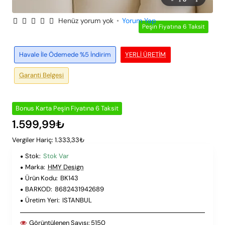
Henüz yorum yok
•
Yorum Yap
Peşin Fiyatına 6 Taksit
Havale İle Ödemede %5 İndirim
YERLI ÜRETIM
Garanti Belgesi
Bonus Karta Peşin Fiyatına 6 Taksit
1.599,99₺
Vergiler Hariç: 1.333,33₺
Stok:
Stok Var
Marka:
HMY Design
Ürün Kodu:
BK143
BARKOD:
8682431942689
Üretim Yeri:
ISTANBUL
Görüntülenen Sayısı:
5150