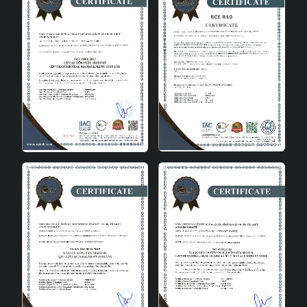
detayları sayesinde benzersiz ve özel bir ürün olan
Trivela, evinizin her köşesinde dikkat çekici bir görünüm
sunar.Bu avize, geniş kullanım alanı sayesinde oturma
odası, salon, yatak odası gibi pek çok alanda kullanılabilir.
Modern dekorasyon tarzıyla uyumlu olan Trivela, aynı
zamanda klasik ve retro tarzlarla da mükemmel bir uyum
sağlar. Hem fonksiyonel hem de estetik açıdan tatmin
edici olan bu ürün, yaşam alanlarınızda aydınlatma
ihtiyacınızı karşılarken, dekoratif bir unsur olarak da fark
yaratır.Trivela Handmade Tekli Sarkıt Avize, kaliteli
malzemeleri ve el yapımı detayları ile uzun ömürlü bir
kullanım sunar. Enerji tasarrufu sağlayan ampul tipi ile
çevre dostu bir aydınlatma çözümü sunarken, ekonomik
açıdan da kullanıcılarını memnun eder.Eğer siz de yaşam
alanlarınızda modern ve şık bir aydınlatma çözümü
arıyorsanız, Trivela Handmade Tekli Sarkıt Avize tam size
göre. Kolay montajı, geniş kullanım alanı ve benzersiz
tasarımı ile bu avize, evinizin vazgeçilmez bir parçası