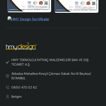
olacak. Trivela ile tarzınızı yansıtın ve yaşam alanlarınızı
aydınlatın.
HMY TEKNOLOJİ İHTİYAÇ MALZEMELERİ SAN VE DIŞ
TİCARET A.Ş.
Akbaba Mahallesi Kireçli Çıkmazı Sokak No:14 Beykoz/
İSTANBUL
0850 473 02 62
İletişim