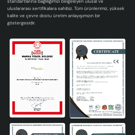
standartlarına bağlılığımızı belgeleyen ulusal ve
bir dokunuş sunar.
uluslararası sertifikalara sahibiz. Tüm ürünlerimiz, yüksek
Geniş Kullanım Alanı: 40 x 60 cm boyutlarındaki
kalite ve çevre dostu üretim anlayışımızın bir
avize, geniş alanlarda etkili bir aydınlatma sağlar.
göstergesidir.
Oturma odası, salon, yatak odası gibi alanlar için
idealdir.
Kolay Montaj: Ürün, kolay montaj imkanı sunar.
Kurulum aşamasında herhangi bir zorluk yaşamadan
hızlıca monte edilebilir.
Enerji Tasarrufu: E27 ampul tipi ile enerji tasarrufu
sağlar. Ekonomik ve çevre dostu bir aydınlatma
çözümü sunar.
Trivela Handmade Tekli Sarkıt
Avize ile Tarzınızı Yansıtın
Trivela Handmade Tekli Sarkıt Avize, sadece bir aydınlatma
ürünü değil, aynı zamanda bir tarz ifadesidir. Modern ve
şık tasarımı ile yaşam alanlarınızda fark yaratır. El yapımı