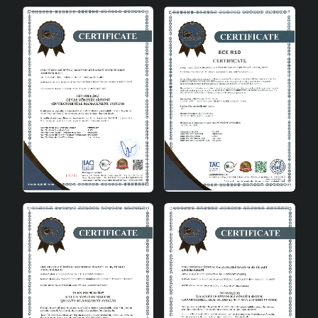
sınıfında yer alan bu ürün, modern yaşam alanları için
ideal bir seçenektir. Her detayında kalite ve zarafeti
hissedeceğiniz bu avize, mekanınıza değer katacak.Bu
avize ile iç mekanlarınızı aydınlatırken, aynı zamanda
tarzınızı yansıtacak bir dekoratif unsur elde edebilirsiniz.
Tubol Tekli Sarkıt Antrasit Beyaz, şıklığı ve işlevselliği bir
araya getirerek, mekanınıza modern bir dokunuş katmak
için mükemmel bir seçimdir.