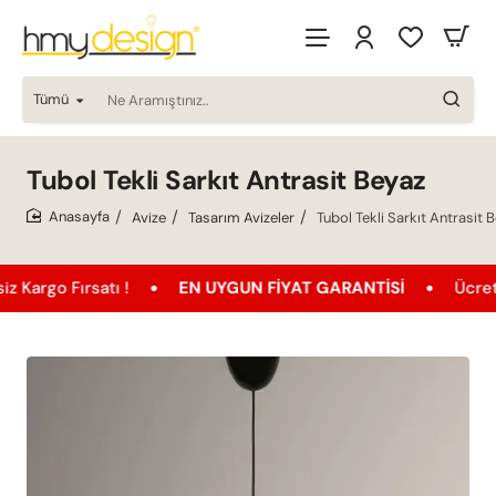
Tümü
Ne
Aramıştınız..
Tubol Tekli Sarkıt Antrasit Beyaz
Avize
Tasarım Avizeler
Tubol Tekli Sarkıt Antrasit 
home
ırsatı !
EN UYGUN FIYAT GARANTISI
Ücretsiz Karg