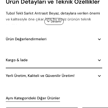
Ürün Detayları ve Teknik Özellikler
Tubol Tekli Sarkıt Antrasit Beyaz, detaylara verilen önemi
ve kalitesiyle öne çıkar. İşte bu eşsiz ürünün teknik
özellikleri:
Genişlik:
30 cm
Ürün Değerlendirmeleri
Yükseklik:
20 cm
Kablolu Yükseklik:
65 cm
Kargo & İade
Elektrik Tertibatı:
CE Belgelidir
Yerli Üretim, Kaliteli ve Güvenilir Üretim!
Duy Başlığı:
E27
Maksimum Ampul Gücü:
60W
Avantajlar ve Kullanım Alanları
Aynı Kategorideki Diğer Ürünler