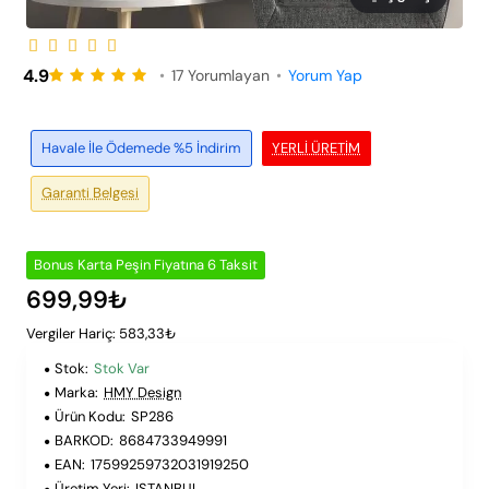
Peşin Fiyatına 6 Taksit
4.9
•
17 Yorumlayan
•
Yorum Yap
Havale İle Ödemede %5 İndirim
YERLI ÜRETIM
Garanti Belgesi
Bonus Karta Peşin Fiyatına 6 Taksit
699,99₺
Vergiler Hariç: 583,33₺
Stok:
Stok Var
Marka:
HMY Design
Ürün Kodu:
SP286
BARKOD:
8684733949991
EAN:
17599259732031919250
Üretim Yeri:
ISTANBUL