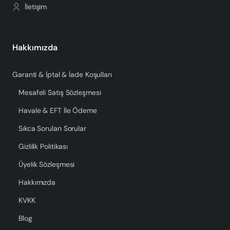
makrome avize, evinizde sıcak ve davetkar bir atmosfer
İletişim
yaratmanıza yardımcı olacaktır. Evinizin her köşesinde
kullanabileceğiniz bu zarif avize ile tarzınızı yansıtın.
Hakkımızda
Garanti & İptal & İade Koşulları
Mesafeli Satış Sözleşmesi
Havale & EFT İle Ödeme
Sıkca Sorulan Sorular
Gizlilik Politikası
Üyelik Sözleşmesi
Hakkımızda
KVKK
Blog