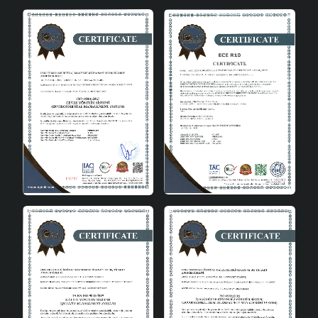
kullanılabileceği bazı alanlar:
Salon: Modern ve şık tasarımı ile salonunuza zarafet
katar.
Oturma Odası: Rahat bir atmosfer yaratır ve odanın
odak noktası olur.
Yemek Odası: Sofralarınıza sıcak ve davetkar bir
hava katar.
Yatak Odası: Yumuşak ışığı ile dinlendirici bir ortam
sağlar.
Modern Dekorasyona Uyum
Sağlayan Tasarım
Vionessa avize, modern dekorasyon trendlerine uygun
olarak tasarlanmıştır. Minimalist ve şık çizgileri ile her türlü
dekorasyon tarzına kolayca uyum sağlar. Beyaz ve doğal
tonlardaki makrome ipleri, avizenin her renk paleti ile
uyumlu olmasını sağlar. Bu da avizenin, hem klasik hem de