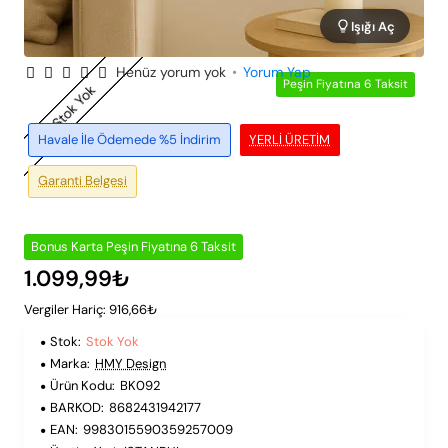
Işığı Aç
Henüz yorum yok
•
Yorum Yap
Peşin Fiyatına 6 Taksit
Stok Yok
Havale İle Ödemede %5 İndirim
YERLI ÜRETIM
Garanti Belgesi
Bonus Karta Peşin Fiyatına 6 Taksit
1.099,99₺
Vergiler Hariç: 916,66₺
Stok:
Stok Yok
Marka:
HMY Design
Ürün Kodu:
BK092
BARKOD:
8682431942177
EAN:
9983015590359257009