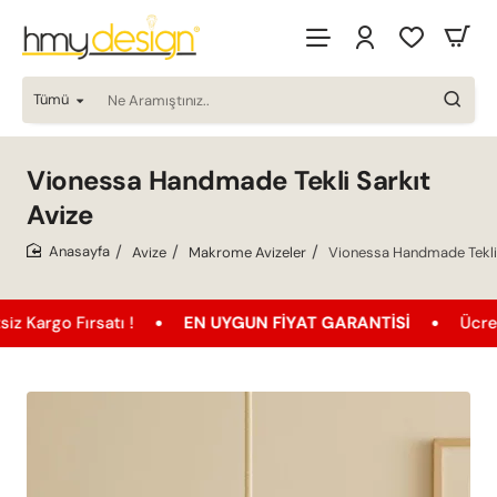
Tümü
Ne
Aramıştınız..
Vionessa Handmade Tekli Sarkıt
Avize
Avize
Makrome Avizeler
Vionessa Handmade Tekli 
home
Fırsatı !
EN UYGUN FIYAT GARANTISI
Ücretsiz Kar