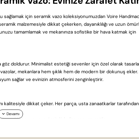
amik Vazo: Evinize Zarafet Katı
nuşu sağlamak için seramik vazo koleksiyonumuzdan Voire Handma
 seramik malzemesiyle dikkat çekerken, dayanıklılığı ve uzun ömür
onunuzu tamamlamak ve mekanınıza sofistike bir hava katmak için
öz doldurur. Minimalist estetiği sevenler için özel olarak tasarl
k vazolar, mekanlara hem şıklık hem de modern bir dokunuş ekler.
um sağlar ve evinizin atmosferini zenginleştirir.
ı kalitesiyle dikkat çeker. Her parça, usta zanaatkarlar tarafından
yanıklılığını ve uzun ömürlü kullanımını garantiler.
mekanınıza şıklık katar.
m sağlar.