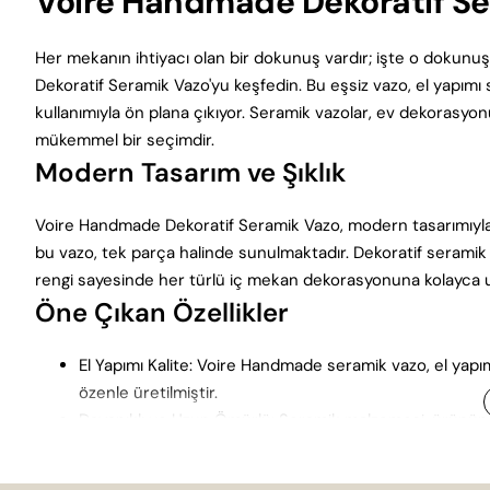
Voire Handmade Dekoratif Ser
Her mekanın ihtiyacı olan bir dokunuş vardır; işte o doku
Dekoratif Seramik Vazo'yu keşfedin. Bu eşsiz vazo, el yapımı
kullanımıyla ön plana çıkıyor. Seramik vazolar, ev dekorasy
mükemmel bir seçimdir.
Modern Tasarım ve Şıklık
Voire Handmade Dekoratif Seramik Vazo, modern tasarımıyla g
bu vazo, tek parça halinde sunulmaktadır. Dekoratif serami
rengi sayesinde her türlü iç mekan dekorasyonuna kolayca uy
Öne Çıkan Özellikler
El Yapımı Kalite: Voire Handmade seramik vazo, el yapım
özenle üretilmiştir.
Dayanıklı ve Uzun Ömürlü: Seramik malzemesi, ürünün da
Modern ve Şık Tasarım: Minimalist ve modern tasarımı, 
Ekru Renk: Ekru rengi, her türlü dekorasyon stiline uyu