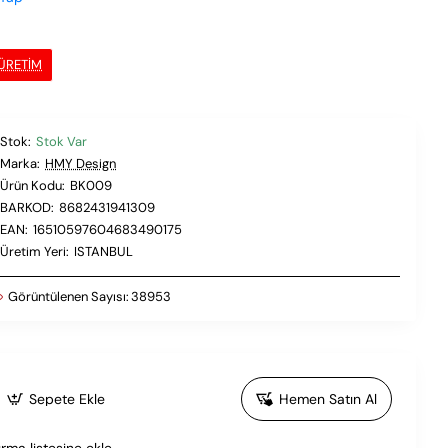
 ÜRETIM
Stok:
Stok Var
Marka:
HMY Design
Ürün Kodu:
BK009
BARKOD:
8682431941309
EAN:
16510597604683490175
Üretim Yeri:
ISTANBUL
Görüntülenen Sayısı:
38953
Sepete Ekle
Hemen Satın Al
ırma listesine ekle