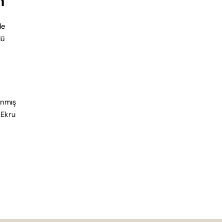
n
de
lü
anmış
 Ekru