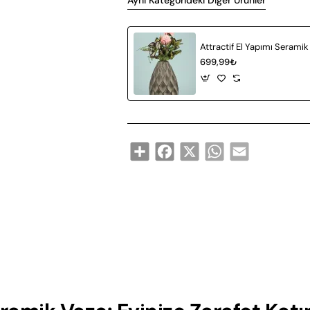
Aynı Kategorideki Diğer Ürünler
699,99₺
Share
Facebook
X
WhatsApp
Email