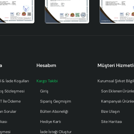
aydır. İşte bakım ve temizlik önerileri:
k temiz tutabilirsiniz.
irleri kolayca temizleyebilirsiniz.
aktan kaçınarak, seramiğin doğal yapısını koruyabilirsiniz.
e zarafet ve modernlik katmak için ideal bir üründür. Dekoratif
a
Hesabım
Müşteri Hizmetl
ın en iyi yollarından biridir. El yapımı kalitesi, dayanıklılığı ve este
 Voire Handmade ile mekanınıza zarif bir dokunuş katın.
l & İade Koşulları
Kargo Takibi
Kurumsal Şirket Bilgil
tış Sözleşmesi
Giriş
Son Eklenen Ürünle
T İle Ödeme
Sipariş Geçmişim
Kampanyalı Ürünle
an Sorular
Bülten Aboneliği
Bize Ulaşın
ikası
Hediye Kartı
Site Haritası
eşmesi
İade İsteği Oluştur