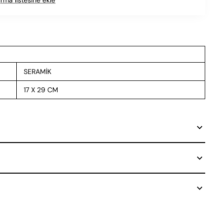
SERAMİK
17 X 29 CM