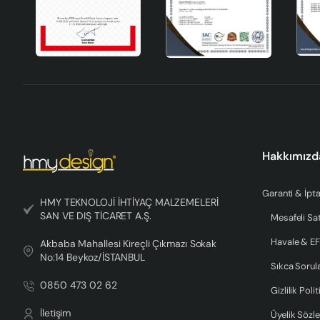
Voire Handmade Dekoratif Seramik Vazo'nun bakımı oldukça kol
Tozlanma: Yumuşak bir bezle düzenli olarak tozunu alara
Nemli Bez: Hafif nemli bir bezle silerek, yüzeyde biriken k
Kimyasal Temizleyiciler: Kimyasal temizleyiciler kullanm
Son Söz
Voire Handmade Dekoratif Seramik Vazo, evinizin her köşesin
Hakkımızd
vazolar, yaşam alanlarınızı kişiselleştirmenin ve stil sahibi olman
tasarımıyla bu vazo, evinizin vazgeçilmez bir parçası olacak.
Garanti & İpta
HMY TEKNOLOJİ İHTİYAÇ MALZEMELERİ
SAN VE DIŞ TİCARET A.Ş.
Mesafeli Sa
Havale & EF
Akbaba Mahallesi Kireçli Çıkmazı Sokak
No:14 Beykoz/İSTANBUL
Sıkca Sorul
0850 473 02 62
Gizlilik Polit
İletişim
Üyelik Sözl