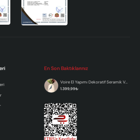
eri
En Son Baktıklarınız
tik
Voire El Yapımı Dekoratif Seramik Vazo
eri
1.399,99₺
r
r