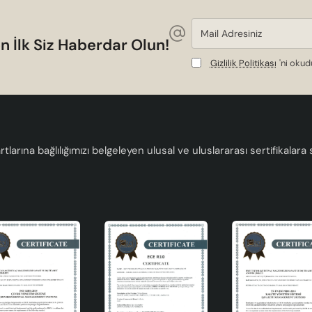
Mail
Adresiniz
n İlk Siz Haberdar Olun!
lanılabilir. İşte bazı öneriler:
Gizlilik Politikası
'ni oku
zda sergileyerek, ortama sıcak bir hava katabilirsiniz.
bir vazo olarak kullanarak, sofranıza zarafet katabilirsiniz.
kullanarak, odanızda huzurlu bir atmosfer yaratabilirsiniz.
 kullanarak, profesyonel bir dokunuş ekleyebilirsiniz.
tlarına bağlılığımızı belgeleyen ulusal ve uluslararası sertifikalar