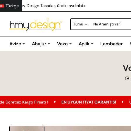
Türkçe
Hmy Design Tasarlar, üretir, aydınlatır.
Tümü
Ne
Aramıştınız
?
Avize
Abajur
Vazo
Aplik
Lambader
Vo
rgo Fırsatı !
EN UYGUN FIYAT GARANTISI
Ücretsiz Kargo