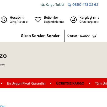
Kargo Takibi
0850 473 02 62
Hesabım
Beğeniler
Karşılaştırma
Giriş / Kayıt ol
Beğendikleriniz
Ürün Karşılaştır
Sıkca Sorulan Sorular
0 ürün - 0,00₺
azo
Vazo
 Fiyat Garantisi
ÜCRETSIZ KARGO
Tüm Ürünler'de Ücrets
 Yap