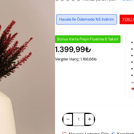
Havale İle Ödemede %5 İndirim
YERLI
Bonus Karta Peşin Fiyatına 6 Taksit
1.399,99₺
Vergiler Hariç: 1.166,66₺
Alışveriş Listeme Ekle
Karşılaşt