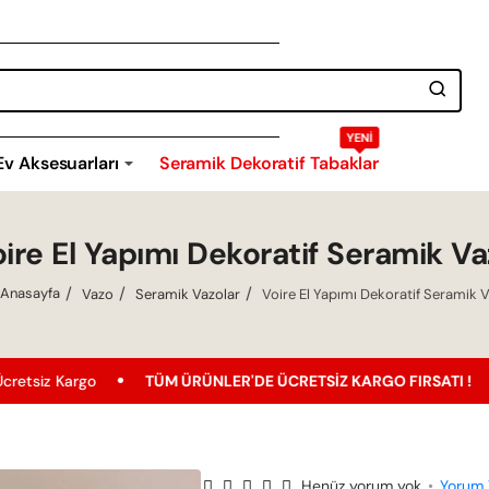
YENI
Ev Aksesuarları
Seramik Dekoratif Tabaklar
ire El Yapımı Dekoratif Seramik V
Vazo
Seramik Vazolar
Voire El Yapımı Dekoratif Seramik 
home
TÜM ÜRÜNLER'DE ÜCRETSIZ KARGO FIRSATI !
En Uygun
Henüz yorum yok
•
Yorum