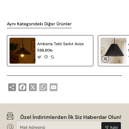
Aynı Kategorideki Diğer Ürünler
Amberia Tekli Sarkıt Avize
598,80₺
Share
Facebook
X
WhatsApp
Email
Özel İndirimlerden İlk Siz Haberdar Olun!
Mail
Katıl
Adresiniz