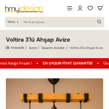
Tümü
Ne
Aramıştınız..
Voltira 3'lü Ahşap Avize
Avize
Tasarım Avizeler
Voltira 3'lü Ahşap Avize
home
o Fırsatı !
EN UYGUN FIYAT GARANTISI
Ücretsiz K