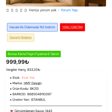
Henüz yorum yok
•
Yorum Yap
Peşin Fiyatına 6 Taksit
Stok Yok
Havale İle Ödemede %5 İndirim
YERLI ÜRETIM
Garanti Belgesi
Bonus Karta Peşin Fiyatına 6 Taksit
999,99₺
Vergiler Hariç: 833,33₺
Stok:
Stok Yok
Marka:
HMY Design
Ürün Kodu:
BK213
BARKOD:
8685048110397
Üretim Yeri:
ISTANBUL
Görüntülenen Sayısı:
1443