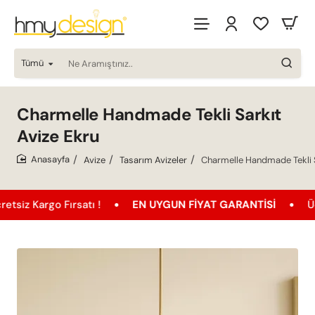
Tümü
Ne
Aramıştınız..
Charmelle Handmade Tekli Sarkıt
Avize Ekru
Avize
Tasarım Avizeler
Charmelle Handmade Tekli S
home
go Fırsatı !
EN UYGUN FIYAT GARANTISI
Ücretsiz K