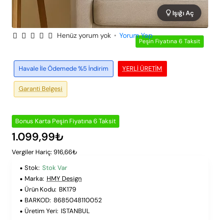
Işığı Aç
Henüz yorum yok
•
Yorum Yap
Peşin Fiyatına 6 Taksit
Havale İle Ödemede %5 İndirim
YERLI ÜRETIM
Garanti Belgesi
Bonus Karta Peşin Fiyatına 6 Taksit
1.099,99₺
Vergiler Hariç: 916,66₺
Stok:
Stok Var
Marka:
HMY Design
Ürün Kodu:
BK179
BARKOD:
8685048110052
Üretim Yeri:
ISTANBUL