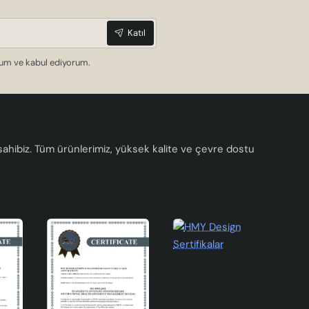
Katıl
er
dum ve kabul ediyorum.
a sahibiz. Tüm ürünlerimiz, yüksek kalite ve çevre dostu
l
ken,