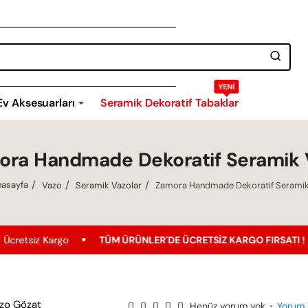
YENI
Ev Aksesuarları
Seramik Dekoratif Tabaklar
ora Handmade Dekoratif Seramik 
Vazo
Seramik Vazolar
Zamora Handmade Dekoratif Serami
home
argo
TÜM ÜRÜNLER'DE ÜCRETSIZ KARGO FIRSATI !
En U
Henüz yorum yok
•
Yorum