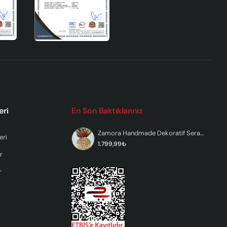
amik
eri
En Son Baktıklarınız
Zamora Handmade Dekoratif Seramik Vazo
eri
1.799,99₺
r
r
ir