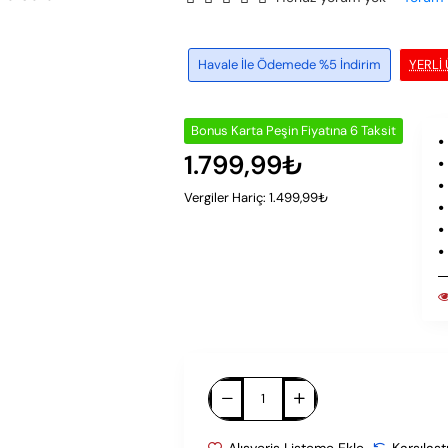
Havale İle Ödemede %5 İndirim
YERLI
Bonus Karta Peşin Fiyatına 6 Taksit
1.799,99₺
Vergiler Hariç: 1.499,99₺
Alışveriş Listeme Ekle
Karşılaşt