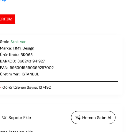
 ÜRETIM
Stok:
Stok Var
Marka:
HMY Design
Ürün Kodu:
BK068
BARKOD:
8682431941927
EAN:
9983015590359257002
Üretim Yeri:
ISTANBUL
Görüntülenen Sayısı:
137492
Sepete Ekle
Hemen Satın Al
ırma listesine ekle