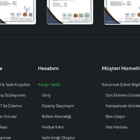
standartlar, ürünün güvenli ve kaliteli olduğunu garanti eder. Ser
ir üretim sürecine sahiptir. Bu sayede, hem kendiniz hem de
çanın benzersiz olmasını sağlar.
a
Hesabım
Müşteri Hizmetl
za eşlik eder.
 uyum sağlar.
l & İade Koşulları
Kargo Takibi
Kurumsal Şirket Bilgil
ri artırır.
tış Sözleşmesi
Giriş
Son Eklenen Ürünle
 sunar.
T İle Ödeme
Sipariş Geçmişim
Kampanyalı Ürünle
sinizin dekorasyonuna zarafet ve estetik katmak için mükemmel b
a getirerek, yaşam alanlarınızı özel kılar. Eşsiz tasarımı ve yerel
an Sorular
Bülten Aboneliği
Bize Ulaşın
atmak için sizi bekliyor.
ikası
Hediye Kartı
Site Haritası
eşmesi
İade İsteği Oluştur