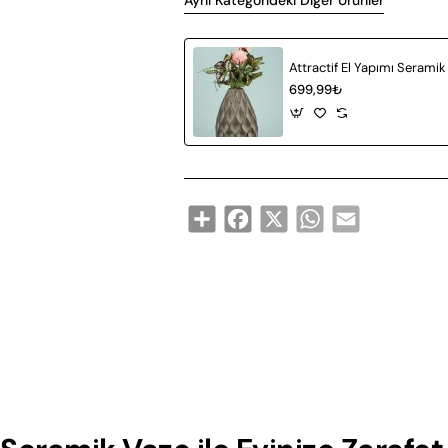
Aynı Kategorideki Diğer Ürünler
699,99₺
Share
Facebook
X
WhatsApp
Email