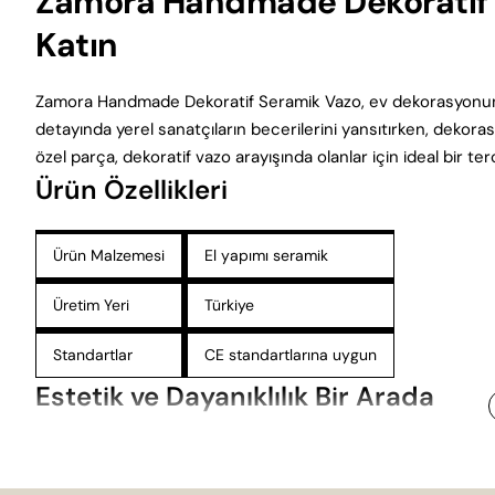
Zamora Handmade Dekoratif Se
Katın
Zamora Handmade Dekoratif Seramik Vazo, ev dekorasyonunda e
detayında yerel sanatçıların becerilerini yansıtırken, dekor
özel parça, dekoratif vazo arayışında olanlar için ideal bir ter
Ürün Özellikleri
Ürün Malzemesi
El yapımı seramik
Üretim Yeri
Türkiye
Standartlar
CE standartlarına uygun
Estetik ve Dayanıklılık Bir Arada
Zamora vazo, seramik malzemesi sayesinde uzun ömürlü bir 
dekorasyonunda kullanılabilecek kadar dayanıklıdır. Materyal