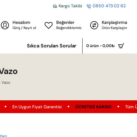
Kargo Takibi
0850 473 02 62
Hesabım
Beğeniler
Karşılaştırma
Giriş / Kayıt ol
Beğendikleriniz
Ürün Karşılaştır
Sıkca Sorulan Sorular
0 ürün - 0,00₺
Vazo
k Vazo
ygun Fiyat Garantisi
ÜCRETSIZ KARGO
Tüm Ürünler'de Üc
 Yap