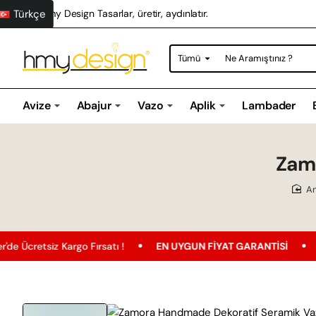
Türkçe
Hmy Design Tasarlar, üretir, aydınlatır.
Tümü
Ne
Aramıştınız
?
Avize
Abajur
Vazo
Aplik
Lambader
Zam
z Kargo Fırsatı !
EN UYGUN FIYAT GARANTISI
Ücretsiz K