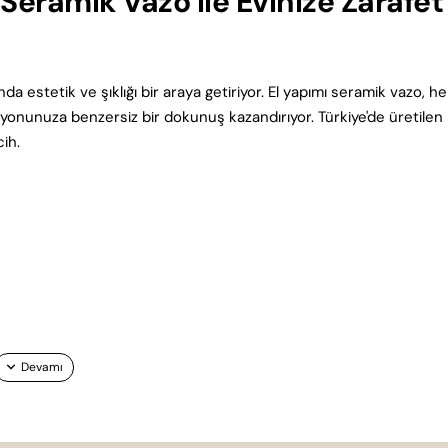
ramik Vazo ile Evinize Zarafet
stetik ve şıklığı bir araya getiriyor. El yapımı seramik vazo, he
asyonunuza benzersiz bir dokunuş kazandırıyor. Türkiye'de üretilen
cih.
kullanım sunar. Seramik vazo, hem iç hem de dış mekan
inin sağlamlığı, zamana meydan okuyan bir yapıya sahip olmasını s