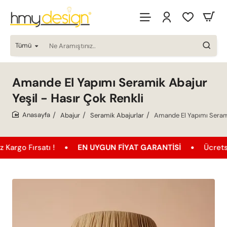
Tümü
Ne
Aramıştınız..
Amande El Yapımı Seramik Abajur
Yeşil - Hasır Çok Renkli
Abajur
Seramik Abajurlar
Amande El Yapımı Serami
home
satı !
EN UYGUN FIYAT GARANTISI
Ücretsiz Kargo