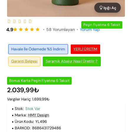
Işığı Aç
Peşin Fiyatına 6 Taksit
4.9
•
58 Yorumlayan
•
Yorum Yap
Havale İle Ödemede %5 İndirim
YERLI ÜRETIM
Garanti Belgesi
Seramik Abajur Nasıl Üretilir ?
Bonus Karta Peşin Fiyatına 6 Taksit
2.039,99₺
Vergiler Hariç: 1.699,99₺
Stok:
Stok Var
Marka:
HMY Design
Ürün Kodu:
YL496
BARKOD:
8686431729486