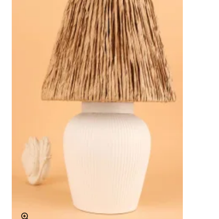
Modern Tasarım: Şık ve estetik dokunuş.
Çok Yönlü Kullanım: Ev ve ofis dekorasyonunda
ideal.
Kullanım Alanları
Oturma Odası: Salonunuza şıklık katar.
Yatak Odası: Sıcak ve davetkar bir ortam yaratır.
Çalışma Alanı: İdeal aydınlatma sağlar.
Ofis: Profesyonel bir atmosfer oluşturur.
Teknik Özellikler
Malzeme
Seramik
Duy Tipi
E27
Renk
Yeşil-hasır, Çok Renkli