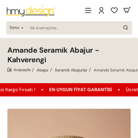
Tümü
Ne
Aramıştınız..
Amande Seramik Abajur -
Kahverengi
Abajur
Seramik Abajurlar
Amande Seramik Abajur 
home
rsatı !
EN UYGUN FIYAT GARANTISI
Ücretsiz Kargo