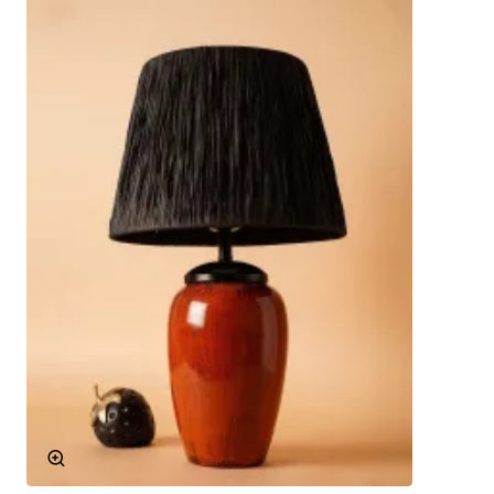
değişimi oldukça kolaydır.
Çok Yönlülük: Her türlü dekorasyon tarzına uyum
sağlar.
Teknik Özellikler
Malzeme
Seramik
Duy Tipi
E27
Renk
Kahverengi
Boyutlar
Yükseklik: 40 cm, Çap: 25 cm
Kullanım Alanları
Amande Seramik Abajur, çok çeşitli mekanlarda
kullanılabilir. İşte bazı öneriler:
Oturma Odaları: Modern ve şık bir dokunuş