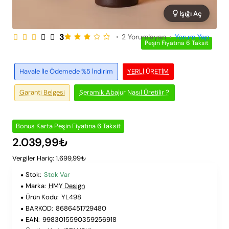
Işığı Aç
3
•
2 Yorumlayan
•
Yorum Yap
Peşin Fiyatına 6 Taksit
Havale İle Ödemede %5 İndirim
YERLI ÜRETIM
Garanti Belgesi
Seramik Abajur Nasıl Üretilir ?
Bonus Karta Peşin Fiyatına 6 Taksit
2.039,99₺
Vergiler Hariç: 1.699,99₺
Stok:
Stok Var
Marka:
HMY Design
Ürün Kodu:
YL498
BARKOD:
8686451729480
EAN:
9983015590359256918