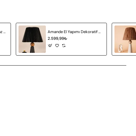
Achat Seramik Abajur Beyaz Hasır
Amande El Yapımı Dekoratif Seramik Abajur Siyah
2.599,99₺