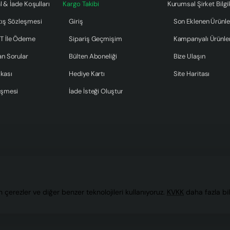
l & İade Koşulları
Kargo Takibi
Kurumsal Şirket Bilgil
tış Sözleşmesi
Giriş
Son Eklenen Ürünle
T İle Ödeme
Sipariş Geçmişim
Kampanyalı Ürünle
an Sorular
Bülten Aboneliği
Bize Ulaşın
ikası
Hediye Kartı
Site Haritası
eşmesi
İade İsteği Oluştur
in çerezler ve diğer benzer teknolojileri kullanıyoruz.
KVKK
daha fazla bil