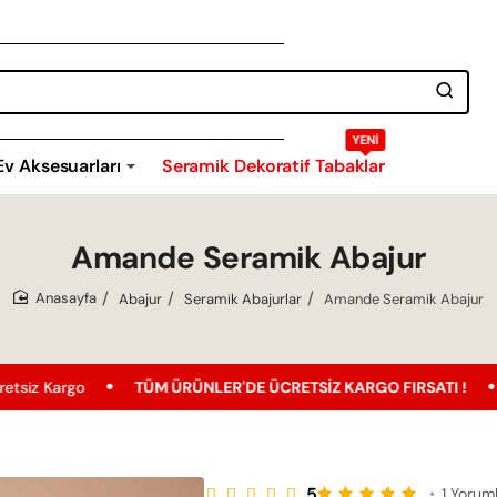
YENI
Ev Aksesuarları
Seramik Dekoratif Tabaklar
Amande Seramik Abajur
Abajur
Seramik Abajurlar
Amande Seramik Abajur
home
TÜM ÜRÜNLER'DE ÜCRETSIZ KARGO FIRSATI !
En Uygun 
5
•
1 Yorum