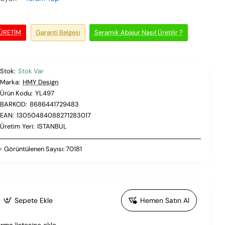
 ÜRETIM
Garanti Belgesi
Seramik Abajur Nasıl Üretilir ?
Stok:
Stok Var
Marka:
HMY Design
Ürün Kodu:
YL497
BARKOD:
8686441729483
EAN:
13050484088271283017
Üretim Yeri:
ISTANBUL
Görüntülenen Sayısı:
70181
Sepete Ekle
Hemen Satın Al
ırma listesine ekle