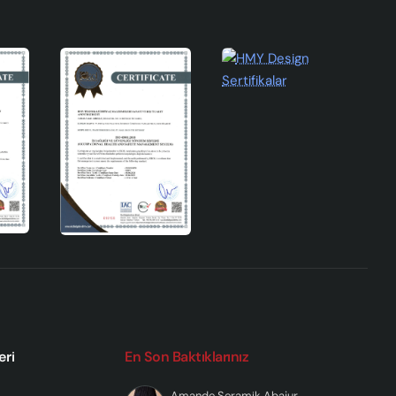
eri
En Son Baktıklarınız
Amande Seramik Abajur