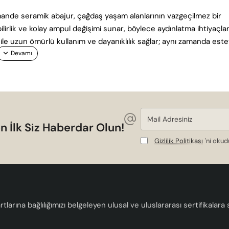
mande seramik abajur, çağdaş yaşam alanlarının vazgeçilmez bir
lirlik ve kolay ampul değişimi sunar, böylece aydınlatma ihtiyaçları
i ile uzun ömürlü kullanım ve dayanıklılık sağlar; aynı zamanda este
Mail
Adresiniz
n İlk Siz Haberdar Olun!
Gizlilik Politikası
'ni oku
tlarına bağlılığımızı belgeleyen ulusal ve uluslararası sertifikalar