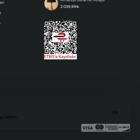
eri
2.039,99₺
r
r
OK
gi edinin.