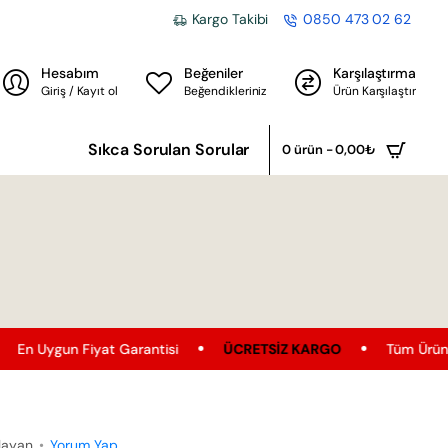
Kargo Takibi
0850 473 02 62
Hesabım
Beğeniler
Karşılaştırma
Giriş / Kayıt ol
Beğendikleriniz
Ürün Karşılaştır
Sıkca Sorulan Sorular
0 ürün - 0,00₺
Fiyat Garantisi
ÜCRETSIZ KARGO
Tüm Ürünler'de Ücretsiz
layan
•
Yorum Yap