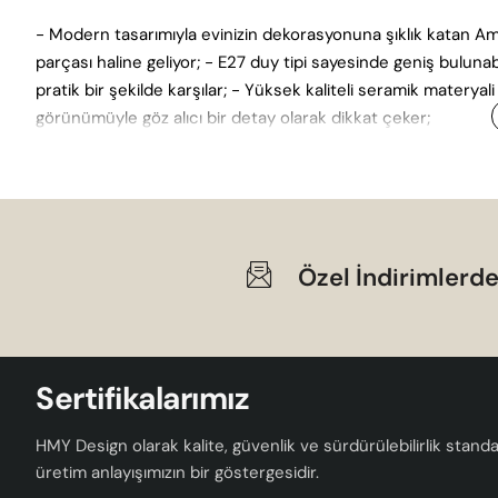
- Modern tasarımıyla evinizin dekorasyonuna şıklık katan A
parçası haline geliyor; - E27 duy tipi sayesinde geniş bulunabi
pratik bir şekilde karşılar; - Yüksek kaliteli seramik materyal
görünümüyle göz alıcı bir detay olarak dikkat çeker;
Özel İndirimlerde
Sertifikalarımız
HMY Design olarak kalite, güvenlik ve sürdürülebilirlik standar
üretim anlayışımızın bir göstergesidir.