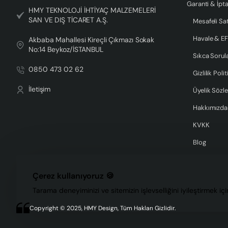
Garanti & İpta
HMY TEKNOLOJİ İHTİYAÇ MALZEMELERİ
SAN VE DIŞ TİCARET A.Ş.
Mesafeli Sa
Havale & EF
Akbaba Mahallesi Kireçli Çıkmazı Sokak
No:14 Beykoz/İSTANBUL
Sıkca Sorul
0850 473 02 62
Gizlilik Polit
İletişim
Üyelik Sözl
Hakkımızda
KVKK
Blog
Çerez kullanıyoruz 🍪
Tarama deneyiminizi ve sitemizin işlevselliğini iyileştirmek iç
Copyright © 2025, HMY Design, Tüm Hakları Gizlidir.