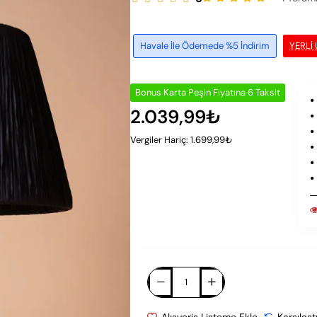
Havale İle Ödemede %5 İndirim
YERLI
Bonus Karta Peşin Fiyatına 6 Taksit
2.039,99₺
Vergiler Hariç: 1.699,99₺
Alışveriş Listeme Ekle
Karşılaşt