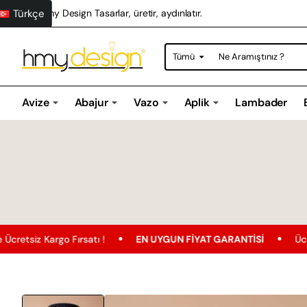
Türkçe
Hmy Design Tasarlar, üretir, aydınlatır.
Tümü
Ne
Aramıştınız
?
Avize
Abajur
Vazo
Aplik
Lambader
o Fırsatı !
EN UYGUN FIYAT GARANTISI
Ücretsiz Kargo