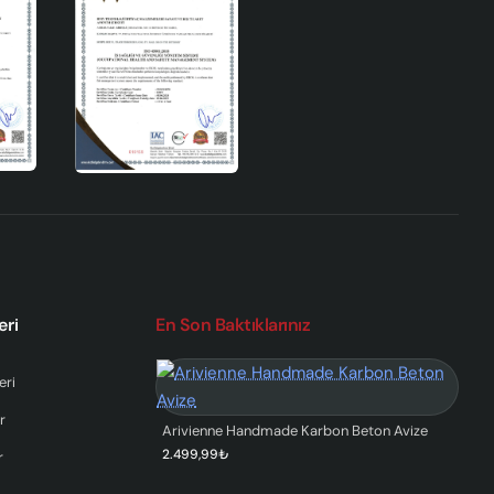
eri
En Son Baktıklarınız
eri
r
Arivienne Handmade Karbon Beton Avize
2.499,99₺
r