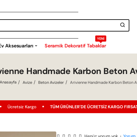
YENI
Ev Aksesuarları
Seramik Dekoratif Tabaklar
vienne Handmade Karbon Beton A
Avize
Beton Avizeler
Arivienne Handmade Karbon Beton A
home
Kargo
TÜM ÜRÜNLER'DE ÜCRETSIZ KARGO FIRSATI !
En U
Henüz yorum yok
•
Yorum