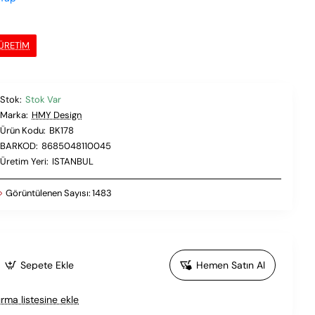
 ÜRETIM
Stok:
Stok Var
Marka:
HMY Design
Ürün Kodu:
BK178
BARKOD:
8685048110045
Üretim Yeri:
ISTANBUL
Görüntülenen Sayısı:
1483
Sepete Ekle
Hemen Satın Al
ırma listesine ekle