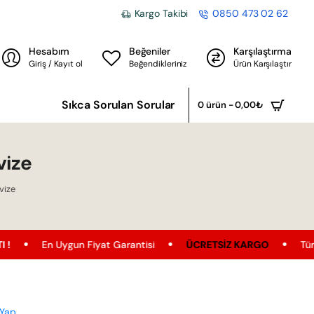
Kargo Takibi
0850 473 02 62
Hesabım
Beğeniler
Karşılaştırma
Giriş / Kayıt ol
Beğendikleriniz
Ürün Karşılaştır
Sıkca Sorulan Sorular
0 ürün - 0,00₺
vize
vize
ygun Fiyat Garantisi
ÜCRETSIZ KARGO
Tüm Ürünler'de Üc
 Yap