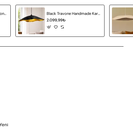
Areon Handmade 3'lü Karbon Beton Avize
Black Travone Handmade Karbon Beton Avize
2.099,99₺
Yeni