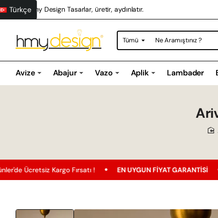
Türkçe
Hmy Design Tasarlar, üretir, aydınlatır.
Tümü
Ne
Aramıştınız
?
Avize
Abajur
Vazo
Aplik
Lambader
Ari
iz Kargo Fırsatı !
EN UYGUN FIYAT GARANTISI
Ücretsiz 