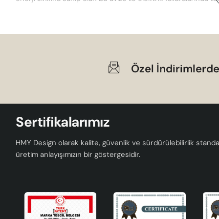
Özel İndirimlerde
Sertifikalarımız
HMY Design olarak kalite, güvenlik ve sürdürülebilirlik standar
üretim anlayışımızın bir göstergesidir.