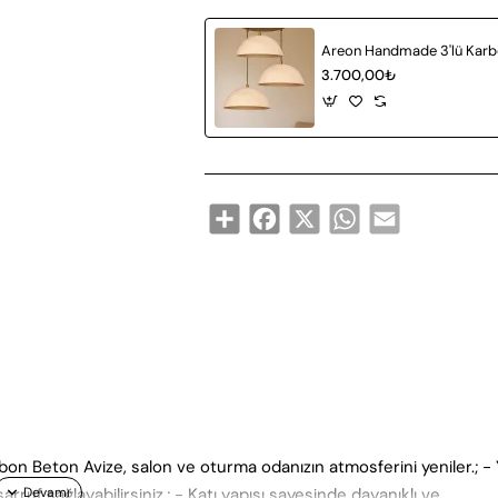
3.700,00₺
Share
Facebook
X
WhatsApp
Email
n Beton Avize, salon ve oturma odanızın atmosferini yeniler.; - 
sarruf sağlayabilirsiniz.; - Katı yapısı sayesinde dayanıklı ve