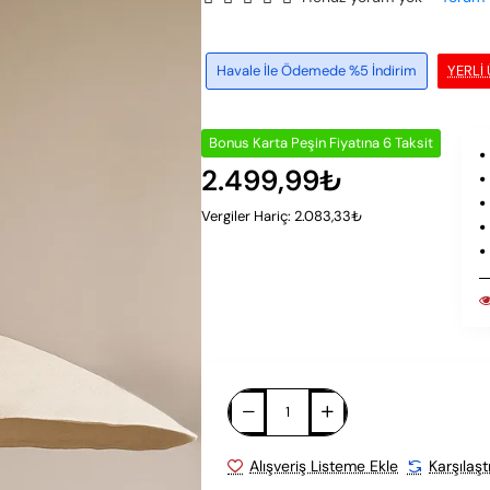
Havale İle Ödemede %5 İndirim
YERLI
Bonus Karta Peşin Fiyatına 6 Taksit
2.499,99₺
Vergiler Hariç: 2.083,33₺
Alışveriş Listeme Ekle
Karşılaşt