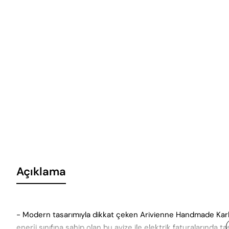
Açıklama
- Modern tasarımıyla dikkat çeken Arivienne Handmade Karbo
enerji sınıfına sahip olan bu avize ile elektrik faturalarında ta