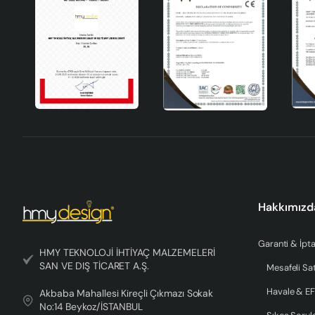
Hakkımızd
Garanti & İpta
HMY TEKNOLOJİ İHTİYAÇ MALZEMELERİ
SAN VE DIŞ TİCARET A.Ş.
Mesafeli Sa
Havale & EF
Akbaba Mahallesi Kireçli Çıkmazı Sokak
No:14 Beykoz/İSTANBUL