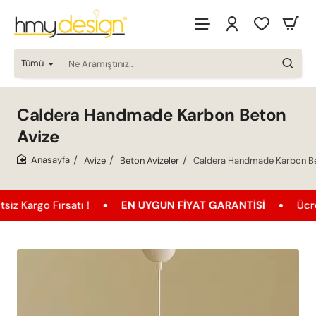
Tümü
Ne
Aramıştınız..
Caldera Handmade Karbon Beton
Avize
Avize
Beton Avizeler
Caldera Handmade Karbon Be
home
Fırsatı !
EN UYGUN FIYAT GARANTISI
Ücretsiz Karg