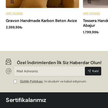
HMY DESIGN
HMY DESIGN
Peşin Fiyatına 6 Taksit
Gravon Handmade Karbon Beton Avize
Tessera Hand
SADECE HMY
Abajur
2.399,99₺
1.799,99₺
Özel İndirimlerden İlk Siz Haberdar Olun!
Mail
Katıl
Adresiniz
Gizlilik Politikası
'ni okudum ve kabul ediyorum.
Sertifikalarımız