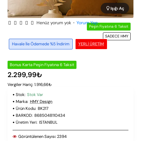
Işığı Aç
Henüz yorum yok
•
Yorum Yap
Peşin Fiyatına 6 Taksit
SADECE HMY
Havale İle Ödemede %5 İndirim
YERLI ÜRETIM
Bonus Karta Peşin Fiyatına 6 Taksit
2.299,99₺
Vergiler Hariç: 1.916,66₺
Stok:
Stok Var
Marka:
HMY Design
Ürün Kodu:
BK217
BARKOD:
8685048110434
Üretim Yeri:
ISTANBUL
Görüntülenen Sayısı:
2394