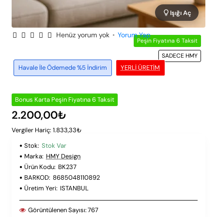
Işığı Aç
Henüz yorum yok
•
Yorum Yap
Peşin Fiyatına 6 Taksit
SADECE HMY
Havale İle Ödemede %5 İndirim
YERLI ÜRETIM
Bonus Karta Peşin Fiyatına 6 Taksit
2.200,00₺
Vergiler Hariç: 1.833,33₺
Stok:
Stok Var
Marka:
HMY Design
Ürün Kodu:
BK237
BARKOD:
8685048110892
Üretim Yeri:
ISTANBUL
Görüntülenen Sayısı:
767