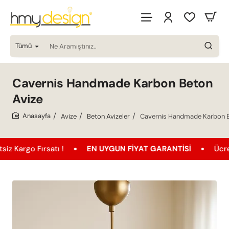
Tümü
Ne
Aramıştınız..
Cavernis Handmade Karbon Beton
Avize
Avize
Beton Avizeler
Cavernis Handmade Karbon B
home
Fırsatı !
EN UYGUN FIYAT GARANTISI
Ücretsiz Kar