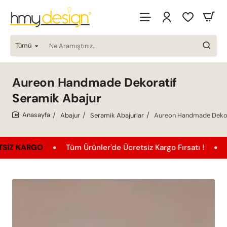
Tümü
Ne
Aramıştınız..
Aureon Handmade Dekoratif
Seramik Abajur
Abajur
Seramik Abajurlar
Aureon Handmade Dekor
home
RGO
Tüm Ürünler'de Ücretsiz Kargo Fırsatı !
EN UYGU