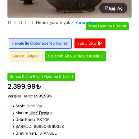
Işığı Aç
Henüz yorum yok
•
Yorum Yap
Peşin Fiyatına 6 Taksit
Havale İle Ödemede %5 İndirim
YERLI ÜRETIM
Garanti Belgesi
Seramik Abajur Nasıl Üretilir ?
Bonus Karta Peşin Fiyatına 6 Taksit
2.399,99₺
Vergiler Hariç: 1.999,99₺
Stok:
Stok Var
Marka:
HMY Design
Ürün Kodu:
BK206
BARKOD:
8685048110328
Üretim Yeri:
ISTANBUL