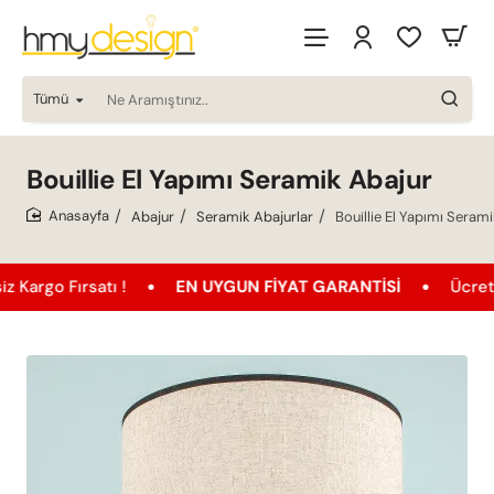
Tümü
Ne
Aramıştınız..
Bouillie El Yapımı Seramik Abajur
Abajur
Seramik Abajurlar
Bouillie El Yapımı Seram
home
ırsatı !
EN UYGUN FIYAT GARANTISI
Ücretsiz Karg