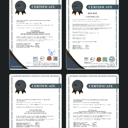
Estetik ve İşlevselliğin Buluşması
Bouillie Handmade Seramik Abajur, estetik ve işlevselliği
bir arada sunar. El yapımı seramik malzemesi, her bir
abajurun benzersiz ve özgün olmasını sağlar. E27 duy tipi,
kullanıcıya geniş bir ampul seçeneği sunarak, farklı ışık
tonlarıyla mekanında istediği atmosferi yaratma imkanı
verir. Modern tasarımı, Bouillie abajuru hem estetik bir
obje hem de işlevsel bir aydınlatma çözümü haline
getirir.Bouillie Handmade Seramik Abajur, zarif ve modern
bir aydınlatma çözümü arayanlar için ideal bir seçimdir. El
yapımı seramik malzemesi, benzersiz tasarımı ve kullanıcı
dostu özellikleriyle Bouillie, her evin vazgeçilmez bir
parçası olmaya adaydır. Seramik abajur arayışında olanlar
için Bouillie, hem estetik hem de işlevselliği bir arada
sunarak, mekanınıza şıklık ve zarafet katar.