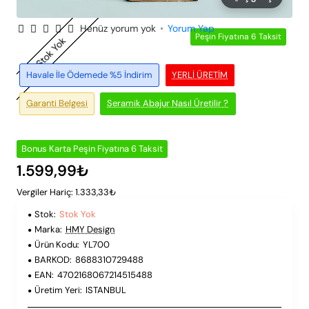
Henüz yorum yok
•
Yorum Yap
Peşin Fiyatına 6 Taksit
Stok Yok
Havale İle Ödemede %5 İndirim
YERLI ÜRETIM
Garanti Belgesi
Seramik Abajur Nasıl Üretilir ?
Bonus Karta Peşin Fiyatına 6 Taksit
1.599,99₺
Vergiler Hariç: 1.333,33₺
Stok:
Stok Yok
Marka:
HMY Design
Ürün Kodu:
YL700
BARKOD:
8688310729488
EAN:
4702168067214515488
Üretim Yeri:
ISTANBUL