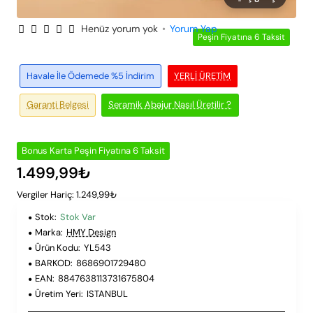
Henüz yorum yok
•
Yorum Yap
Peşin Fiyatına 6 Taksit
Havale İle Ödemede %5 İndirim
YERLI ÜRETIM
Garanti Belgesi
Seramik Abajur Nasıl Üretilir ?
Bonus Karta Peşin Fiyatına 6 Taksit
1.499,99₺
Vergiler Hariç: 1.249,99₺
Stok:
Stok Var
Marka:
HMY Design
Ürün Kodu:
YL543
BARKOD:
8686901729480
EAN:
8847638113731675804
Üretim Yeri:
ISTANBUL