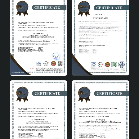
Koridor ve Antre: Evinizin girişinde şık bir karşılama
için mükemmel bir seçimdir.
Teknik Özellikler
Malzeme:
Seramik
Duy Tipi:
E27
Tasarım:
Modern ve Şık
Renk:
Çeşitli Renk Seçenekleri
Boyutlar:
50 cm x 30 cm x 30 cm
Chemise Seramik Abajur, kaliteli malzemesi, modern
tasarımı ve fonksiyonel özellikleriyle yaşam alanlarınızı
aydınlatmak için ideal bir seçimdir. Evinizin dekorasyonuna
uyum sağlayacak bu abajur, estetik ve kullanım kolaylığı
sunarak, her anınızı daha aydınlık ve keyifli hale getirir.