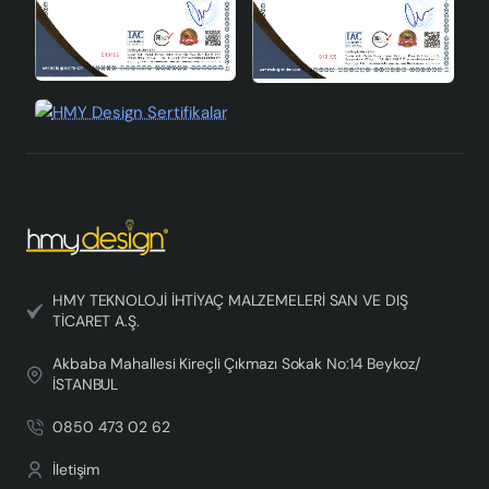
Seramik abajur arayışınızda, Chemise Seramik Abajur
kesinlikle listenizin başında yer almalıdır.
HMY TEKNOLOJİ İHTİYAÇ MALZEMELERİ SAN VE DIŞ
TİCARET A.Ş.
Akbaba Mahallesi Kireçli Çıkmazı Sokak No:14 Beykoz/
İSTANBUL
0850 473 02 62
İletişim