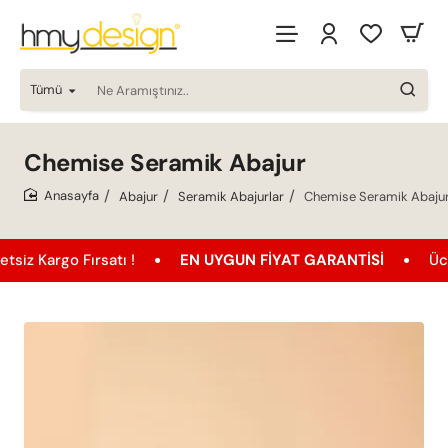
Tümü
Ne
Aramıştınız..
Chemise Seramik Abajur
Abajur
Seramik Abajurlar
Chemise Seramik Abaju
home
go Fırsatı !
EN UYGUN FIYAT GARANTISI
Ücretsiz 