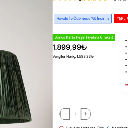
Havale İle Ödemede %5 İndirim
YERLI
Bonus Karta Peşin Fiyatına 6 Taksit
1.899,99₺
Vergiler Hariç: 1.583,33₺
Alışveriş Listeme Ekle
Karşılaşt