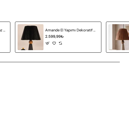
Achat Seramik Abajur Beyaz Hasır
Amande El Yapımı Dekoratif Seramik Abajur Siyah
2.599,99₺