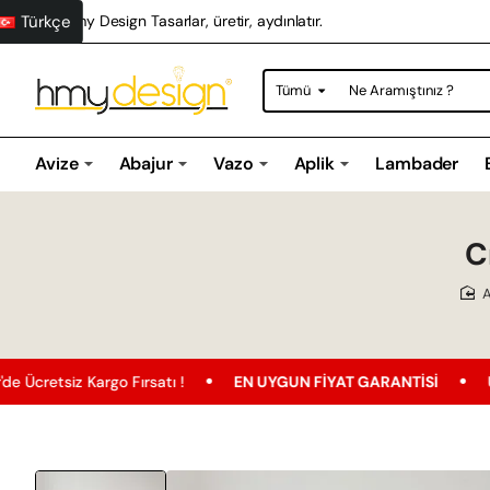
Türkçe
Hmy Design Tasarlar, üretir, aydınlatır.
Tümü
Ne
Aramıştınız
?
Avize
Abajur
Vazo
Aplik
Lambader
C
rgo Fırsatı !
EN UYGUN FIYAT GARANTISI
Ücretsiz Karg