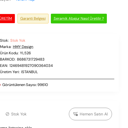
 ÜRETIM
Garanti Belgesi
Seramik Abajur Nasıl Üretilir ?
Stok:
Stok Yok
Marka:
HMY Design
Ürün Kodu:
YL526
BARKOD:
8686731729483
EAN:
12469481927090364034
Üretim Yeri:
ISTANBUL
Görüntülenen Sayısı:
99610
Stok Yok
Hemen Satın Al
ırma listesine ekle