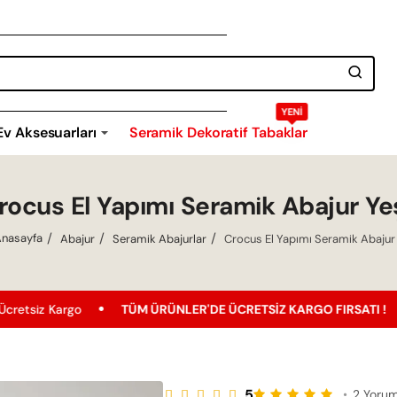
YENI
Ev Aksesuarları
Seramik Dekoratif Tabaklar
rocus El Yapımı Seramik Abajur Yeş
Abajur
Seramik Abajurlar
Crocus El Yapımı Seramik Abajur 
home
o
TÜM ÜRÜNLER'DE ÜCRETSIZ KARGO FIRSATI !
En Uygun
5
•
2 Yoru