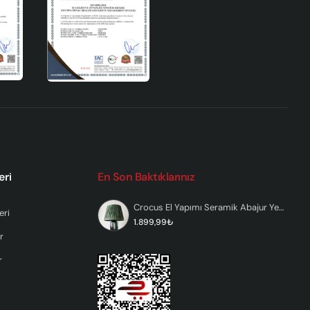
tma
r.
eri
En Son Baktıklarınız
Crocus El Yapımı Seramik Abajur Yeşil
eri
r ve
1.899,99₺
r
r
bir