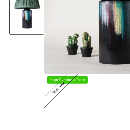
Peşin Fiyatına 6 Taksit
Stok Yok