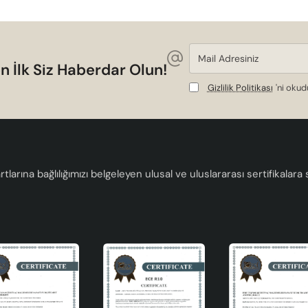
Mail
Adresiniz
n İlk Siz Haberdar Olun!
Gizlilik Politikası
'ni oku
ır
tlarına bağlılığımızı belgeleyen ulusal ve uluslararası sertifikalar
liteli.
ım.
ışma odası için ideal.
ıma sahiptir. Dekorasyon tarzınıza uyum sağlayacak şekilde