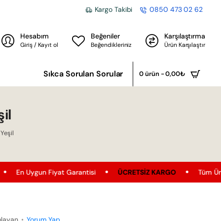
Kargo Takibi
0850 473 02 62
Hesabım
Beğeniler
Karşılaştırma
Giriş / Kayıt ol
Beğendikleriniz
Ürün Karşılaştır
Sıkca Sorulan Sorular
0 ürün - 0,00₺
il
Yeşil
 Fiyat Garantisi
ÜCRETSIZ KARGO
Tüm Ürünler'de Ücrets
mlayan
•
Yorum Yap