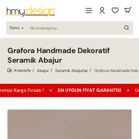
Tümü
Ne
Aramıştınız..
Grafora Handmade Dekoratif
Seramik Abajur
Abajur
Seramik Abajurlar
Grafora Handmade Dekor
home
rgo Fırsatı !
EN UYGUN FIYAT GARANTISI
Ücretsiz