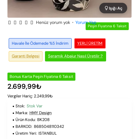
Işığı Aç
Henüz yorum yok
•
Yorum Yap
Peşin Fiyatına 6 Taksit
Havale İle Ödemede %5 İndirim
YERLI ÜRETIM
Garanti Belgesi
Seramik Abajur Nasıl Üretilir ?
Bonus Karta Peşin Fiyatına 6 Taksit
2.699,99₺
Vergiler Hariç: 2.249,99₺
Stok:
Stok Var
Marka:
HMY Design
Ürün Kodu:
BK208
BARKOD:
8685048110342
Üretim Yeri:
ISTANBUL