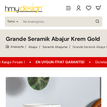
Tümü
Ne
Aramıştınız..
Grande Seramik Abajur Krem Gold
Abajur
Seramik Abajurlar
Grande Seramik Abajur
home
tı !
EN UYGUN FIYAT GARANTISI
Ücretsiz Kargo