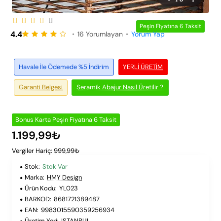
Peşin Fiyatına 6 Taksit
4.4
•
16 Yorumlayan
•
Yorum Yap
Havale İle Ödemede %5 İndirim
YERLI ÜRETIM
Garanti Belgesi
Seramik Abajur Nasıl Üretilir ?
Bonus Karta Peşin Fiyatına 6 Taksit
1.199,99₺
Vergiler Hariç: 999,99₺
Stok:
Stok Var
Marka:
HMY Design
Ürün Kodu:
YL023
BARKOD:
8681721389487
EAN:
9983015590359256934
Üretim Yeri:
ISTANBUL