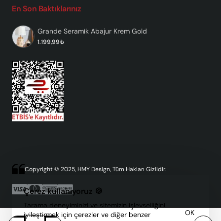
En Son Baktıklarınız
Grande Seramik Abajur Krem Gold
1.199,99₺
Copyright © 2025, HMY Design, Tüm Hakları Gizlidir.
Çerez kullanıyoruz 🍪
Tarama deneyiminizi ve sitemizin işlevselliğini
OK
iyileştirmek için çerezler ve diğer benzer