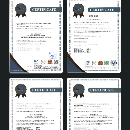
Duy Tipi
E27
Üretim Yeri
Türkiye
Standartlar
CE
Kullanım Alanları
Oturma odalarında, modern ve şık bir dekorasyon
için kullanılabilir.
Yatak odalarında huzurlu ve sıcak bir atmosfer
oluşturur.
Çalışma odalarında sade ve etkili bir aydınlatma
sağlar.
Misafir odalarında estetik bir dokunuş olarak tercih
edilebilir.
Gravora Handmade Dekoratif Seramik Abajur, evinizin her
köşesinde farklı bir atmosfer yaratmak için tasarlanmıştır.
El yapımı ve yerli üretim olması, bu abajuru hem çevre