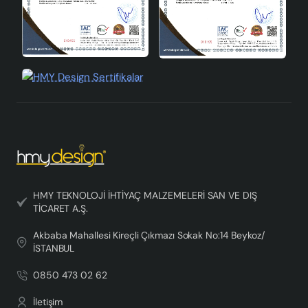
dostu hem de estetik açıdan değerli kılar. Siz de yaşam
alanınıza farklı bir dokunuş katmak istiyorsanız, Gravora
Handmade Dekoratif Seramik Abajur ile tanışın.
HMY TEKNOLOJİ İHTİYAÇ MALZEMELERİ SAN VE DIŞ
TİCARET A.Ş.
Akbaba Mahallesi Kireçli Çıkmazı Sokak No:14 Beykoz/
İSTANBUL
0850 473 02 62
İletişim