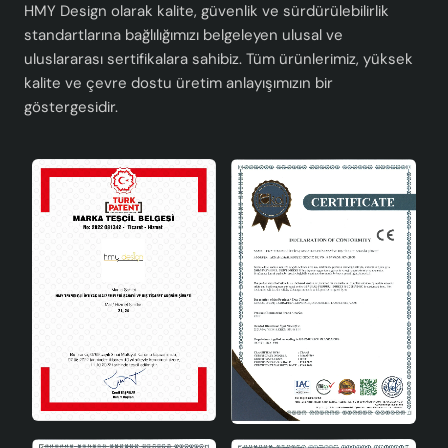
HMY Design olarak kalite, güvenlik ve sürdürülebilirlik
sunar.
standartlarına bağlılığımızı belgeleyen ulusal ve
A enerji sınıfı ile çevre dostu ve enerji
uluslararası sertifikalara sahibiz. Tüm ürünlerimiz, yüksek
tasarrufludur.
kalite ve çevre dostu üretim anlayışımızın bir
Tek ampul başlıklı yapısı ile minimalist bir görünüm
göstergesidir.
sağlar.
Yerli üretim seramik malzeme ile dayanıklılığı
artırılmıştır.
E27 duy tipi ile uyumlu, kolay ampul değişimi imkanı
sunar.
CE standartlarına uygun üretim ile güvenli kullanım
sağlar.
Teknik Özellikler
Malzeme
Seramik
Enerji Sınıfı
A