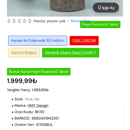
Işığı Aç
Henüz yorum yok
•
Yorum Yap
Peşin Fiyatına 6 Taksit
Havale İle Ödemede %5 İndirim
YERLI ÜRETIM
Garanti Belgesi
Seramik Abajur Nasıl Üretilir ?
Bonus Karta Peşin Fiyatına 6 Taksit
1.999,99₺
Vergiler Hariç: 1.666,66₺
Stok:
Stok Var
Marka:
HMY Design
Ürün Kodu:
BK110
BARKOD:
8682431942351
Üretim Yeri:
ISTANBUL