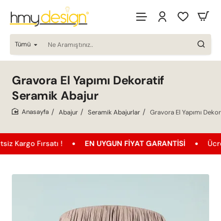
Tümü
Ne
Aramıştınız..
Gravora El Yapımı Dekoratif
Seramik Abajur
Abajur
Seramik Abajurlar
Gravora El Yapımı Dekor
home
 Fırsatı !
EN UYGUN FIYAT GARANTISI
Ücretsiz Ka