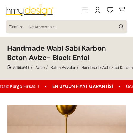
Tümü
Ne
Aramıştınız..
Handmade Wabi Sabi Karbon
Beton Avize- Black Enfal
Avize
Beton Avizeler
Handmade Wabi Sabi Karbon B
home
 Fırsatı !
EN UYGUN FIYAT GARANTISI
Ücretsiz Ka