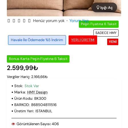
Işığı Aç
Henüz yorum yok
•
Yorum Yap
Peşin Fiyatına 6 Taksit
SADECE HMY
Havale İle Ödemede %5 İndirim
YERLI ÜRETIM
YENI
Bonus Karta Peşin Fiyatına 6 Taksit
2.599,99₺
Vergiler Hariç: 2.166,66₺
Stok:
Stok Var
Marka:
HMY Design
Ürün Kodu:
BK300
BARKOD:
8685048111516
Üretim Yeri:
ISTANBUL
Görüntülenen Sayısı:
406