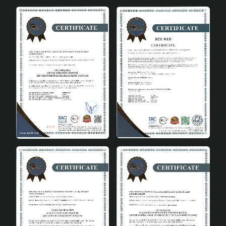
Kolay Kurulum ve Kullanım
Abajurun kurulumu oldukça basittir. E27 duy tipi, yaygın
ampul seçenekleri ile uyumludur, bu da ampul
değişimlerini hızlı ve kolay hale getirir. Jouer Handmade
Seramik Abajur, kullanıcı dostu tasarımı ile dikkat çeker
ve günlük kullanımda herhangi bir zorluk yaşatmaz.
Estetik ve Fonksiyonellik
Bu seramik abajur, yalnızca bir aydınlatma aracı değil, aynı
zamanda evinizin dekorasyonunu tamamlayan bir sanat
eseridir. Gri ve beyaz renkleri, modern ve minimalist
tasarımı ile birleşerek her türlü dekorasyon tarzına uyum
sağlar. Seramik abajurlar, dekoratif objeler olarak da
kullanılabilir ve bu model, evinize sofistike bir hava
katacaktır.Jouer Handmade Seramik Abajur Gri Beyaz,
evinizin her odasında kullanabileceğiniz şık ve işlevsel bir
aydınlatma çözümüdür. Yüksek kaliteli seramik yapısı ve