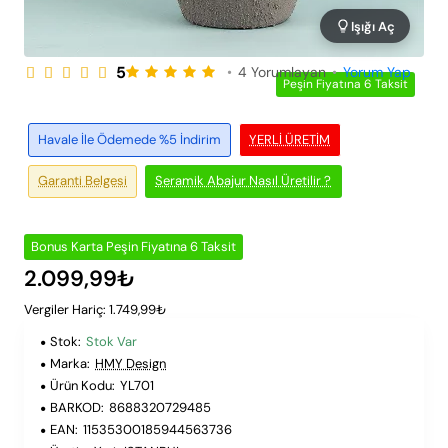
Işığı Aç
5
•
4 Yorumlayan
•
Yorum Yap
Peşin Fiyatına 6 Taksit
Havale İle Ödemede %5 İndirim
YERLI ÜRETIM
Garanti Belgesi
Seramik Abajur Nasıl Üretilir ?
Bonus Karta Peşin Fiyatına 6 Taksit
2.099,99₺
Vergiler Hariç: 1.749,99₺
Stok:
Stok Var
Marka:
HMY Design
Ürün Kodu:
YL701
BARKOD:
8688320729485
EAN:
11535300185944563736