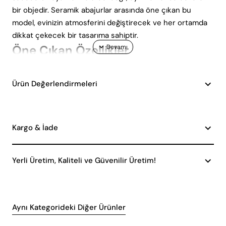
bir objedir. Seramik abajurlar arasında öne çıkan bu
model, evinizin atmosferini değiştirecek ve her ortamda
dikkat çekecek bir tasarıma sahiptir.
Öne Çıkan Özellikler
Modern Tasarım: Gri ve beyaz renklerin uyumlu
Ürün Değerlendirmeleri
birleşimi, her türlü dekorasyon stiline kolayca uyum
sağlar.
Yüksek Kaliteli Seramik: Dayanıklı ve uzun ömürlü
kullanım sunar, böylece yıllarca ilk günkü gibi kalır.
Kargo & İade
E27 Duy Tipi: Geniş bulunabilirlik ve kolay ampul
değişimi sunarak aydınlatma ihtiyaçlarınızı pratik bir
Yerli Üretim, Kaliteli ve Güvenilir Üretim!
şekilde karşılar.
Estetik Görünüm: Hem işlevsel hem de dekoratif bir
parça olarak evinizin atmosferine göz alıcı bir katkı
sağlar.
Aynı Kategorideki Diğer Ürünler
Kullanım Alanları