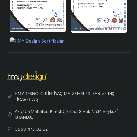
modern tasarımı ile hem göz alıcı hem de dayanıklı bir
seçenektir. Bu abajur, evinizin atmosferini değiştirecek
ve mekanlarınıza zarif bir dokunuş ekleyecektir.
HMY TEKNOLOJİ İHTİYAÇ MALZEMELERİ SAN VE DIŞ
TİCARET A.Ş.
Akbaba Mahallesi Kireçli Çıkmazı Sokak No:14 Beykoz/
İSTANBUL
0850 473 02 62