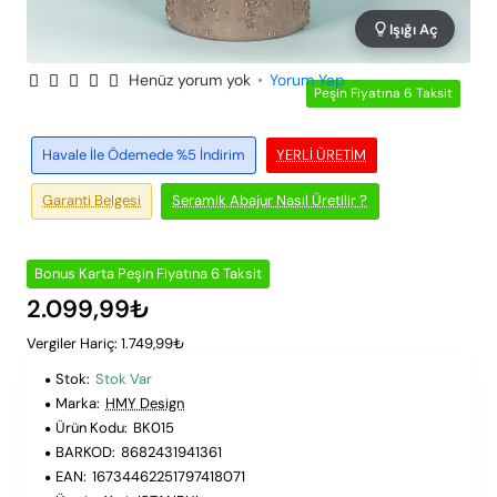
Işığı Aç
Henüz yorum yok
•
Yorum Yap
Peşin Fiyatına 6 Taksit
Havale İle Ödemede %5 İndirim
YERLI ÜRETIM
Garanti Belgesi
Seramik Abajur Nasıl Üretilir ?
Bonus Karta Peşin Fiyatına 6 Taksit
2.099,99₺
Vergiler Hariç: 1.749,99₺
Stok:
Stok Var
Marka:
HMY Design
Ürün Kodu:
BK015
BARKOD:
8682431941361
EAN:
16734462251797418071