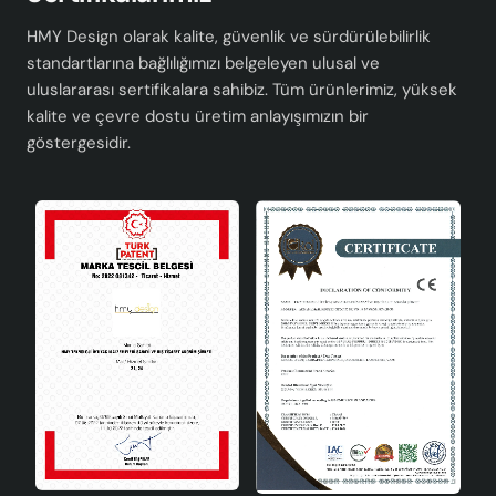
veya çalışma odası gibi farklı mekanlarda hem işlevselliği
hem de estetik görünümü ile öne çıkar. Bu şık abajur,
HMY Design olarak kalite, güvenlik ve sürdürülebilirlik
standartlarına bağlılığımızı belgeleyen ulusal ve
okuma köşenizde veya gece lambası olarak da tercih
uluslararası sertifikalara sahibiz. Tüm ürünlerimiz, yüksek
edilebilir.
kalite ve çevre dostu üretim anlayışımızın bir
Teknik Özellikler
göstergesidir.
Malzeme
El yapımı seramik
Renk
Nötr gri
Yükseklik
46-70 cm ayarlanabilir
Duy Tipi
E27
Ampul Uyumluluğu
LED ve klasik ampuller
Kalite ve Estetiği Bir Arada
Arayanlar İçin