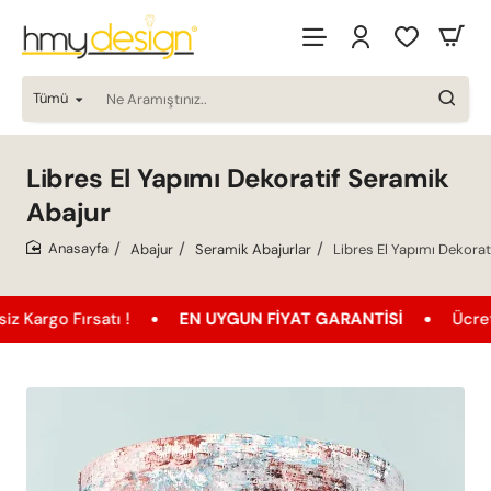
Tümü
Ne
Aramıştınız..
Libres El Yapımı Dekoratif Seramik
Abajur
Abajur
Seramik Abajurlar
Libres El Yapımı Dekorat
home
Fırsatı !
EN UYGUN FIYAT GARANTISI
Ücretsiz Karg