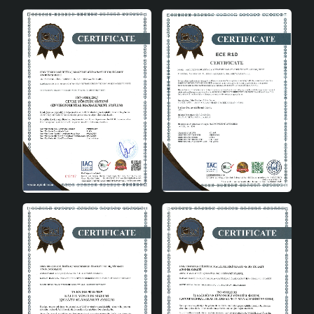
Libres Handmade Dekoratif Seramik Abajur, el işçiliğinin
zarafetini ve modern tasarımın fonksiyonelliğini bir araya
getiriyor. Her detayında özenle işlenmiş seramik yüzeyi,
hem göz alıcı bir görünüm sunar hem de uzun yıllar
boyunca dayanıklılığını korur. Bu modern abajur,
aydınlatma ihtiyaçlarınıza stil sahibi bir çözüm sunarken,
her detayında kaliteyi hissettirir.Libres Handmade
Dekoratif Seramik Abajur ile mekanlarınıza hem aydınlık
hem de stil katın. El yapımı kalitesi, modern tasarımı ve
fonksiyonelliği ile bu abajur, yaşam alanlarınızın
vazgeçilmez bir parçası olacak. Şimdi sipariş verin ve
yaşam alanlarınızı aydınlatmanın keyfini çıkarın.