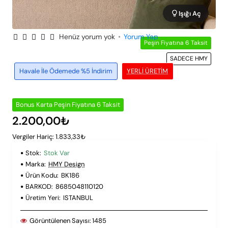
Işığı Aç
Henüz yorum yok
•
Yorum Yap
Peşin Fiyatına 6 Taksit
SADECE HMY
Havale İle Ödemede %5 İndirim
YERLI ÜRETIM
Bonus Karta Peşin Fiyatına 6 Taksit
2.200,00₺
Vergiler Hariç: 1.833,33₺
Stok:
Stok Var
Marka:
HMY Design
Ürün Kodu:
BK186
BARKOD:
8685048110120
Üretim Yeri:
ISTANBUL
Görüntülenen Sayısı:
1485