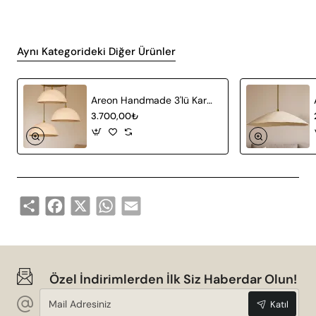
Aynı Kategorideki Diğer Ürünler
Areon Handmade 3'lü Karbon Beton Avize
3.700,00₺
Share
Facebook
X
WhatsApp
Email
Özel İndirimlerden İlk Siz Haberdar Olun!
Mail
Katıl
Adresiniz