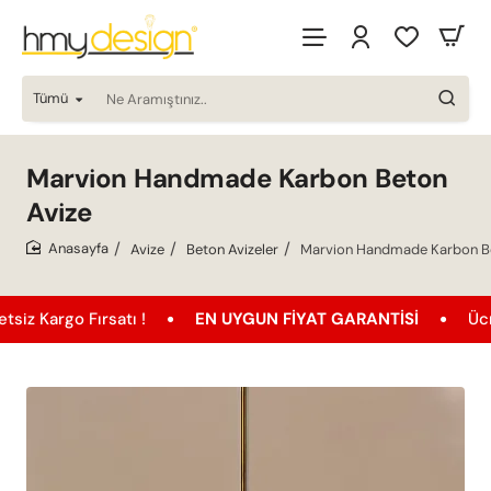
Tümü
Ne
Aramıştınız..
Marvion Handmade Karbon Beton
Avize
Avize
Beton Avizeler
Marvion Handmade Karbon Be
home
rgo Fırsatı !
EN UYGUN FIYAT GARANTISI
Ücretsiz 