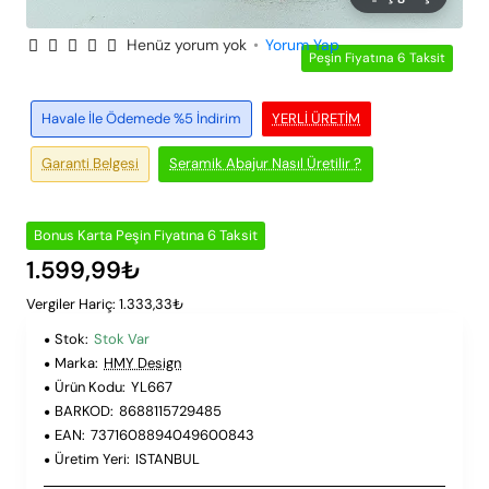
Henüz yorum yok
•
Yorum Yap
Peşin Fiyatına 6 Taksit
Havale İle Ödemede %5 İndirim
YERLI ÜRETIM
Garanti Belgesi
Seramik Abajur Nasıl Üretilir ?
Bonus Karta Peşin Fiyatına 6 Taksit
1.599,99₺
Vergiler Hariç: 1.333,33₺
Stok:
Stok Var
Marka:
HMY Design
Ürün Kodu:
YL667
BARKOD:
8688115729485
EAN:
7371608894049600843
Üretim Yeri:
ISTANBUL