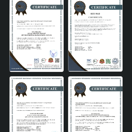
Nana Seramik Abajur'un sunduğu avantajlar, onu ev
aydınlatmasında tercih edilen bir ürün haline getirir:
Şık ve Dayanıklı: Seramik malzeme, hem estetik hem
de dayanıklı bir yapı sunar.
Çok Yönlü Kullanım: Farklı mekanlarda rahatlıkla
kullanılabilir.
Kolay Bakım: Temizliği kolaydır, bu da uzun ömürlü
kullanım sağlar.
Estetik Tasarım: Modern ve klasik tarzların birleşimi,
her tür dekorasyona uyum sağlar.
Nana Seramik Abajur Kahverengi, evinizde sıcak ve
davetkar bir atmosfer yaratmak için ideal bir seçimdir.
Şıklığı ve işlevselliği bir arada sunan bu abajur, her türlü iç
mekan dekorasyonunu tamamlayan zarif bir aydınlatma
çözümüdür. Seramik abajurlar kategorisinde öne çıkan bu
ürün, yaşam alanlarınızı zenginleştirir ve estetik bir