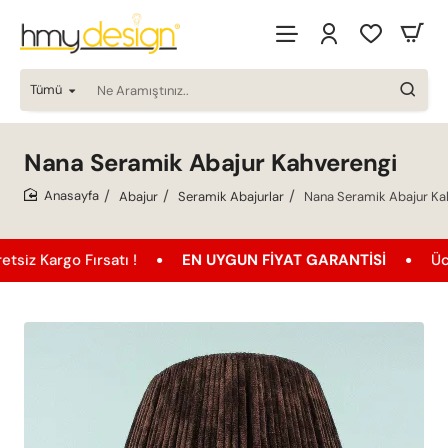
Tümü
Ne
Aramıştınız..
Nana Seramik Abajur Kahverengi
Abajur
Seramik Abajurlar
Nana Seramik Abajur Ka
home
o Fırsatı !
EN UYGUN FIYAT GARANTISI
Ücretsiz K