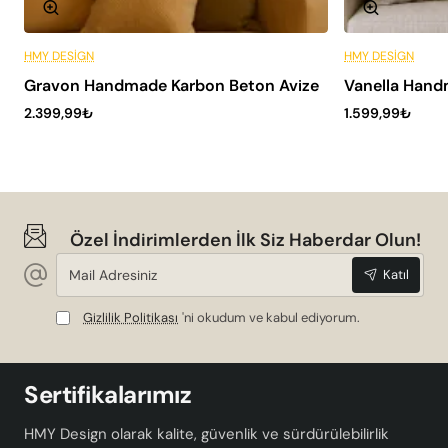
HMY DESIGN
HMY DESIGN
Peşin Fiyatına 6 Taksit
Gravon Handmade Karbon Beton Avize
Vanella Handm
SADECE HMY
2.399,99₺
1.599,99₺
Özel İndirimlerden İlk Siz Haberdar Olun!
Mail
Katıl
Adresiniz
Gizlilik Politikası
'ni okudum ve kabul ediyorum.
Sertifikalarımız
HMY Design olarak kalite, güvenlik ve sürdürülebilirlik