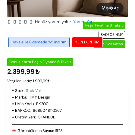
Işığı Aç
Henüz yorum yok
•
Yorum Yap
Peşin Fiyatına 6 Taksit
SADECE HMY
Havale İle Ödemede %5 İndirim
YERLI ÜRETIM
🔥 En Çok Satan
Bonus Karta Peşin Fiyatına 6 Taksit
2.399,99₺
Vergiler Hariç: 1.999,99₺
Stok:
Stok Var
Marka:
HMY Design
Ürün Kodu:
BK200
BARKOD:
8685048110267
Üretim Yeri:
ISTANBUL
Görüntülenen Sayısı:
1928