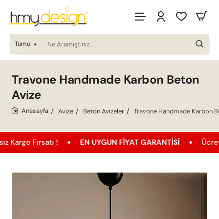
Tümü
Ne
Aramıştınız..
Travone Handmade Karbon Beton
Avize
Avize
Beton Avizeler
Travone Handmade Karbon Be
home
ırsatı !
EN UYGUN FIYAT GARANTISI
Ücretsiz Karg