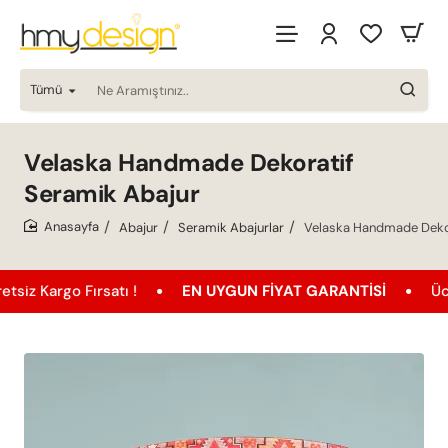
Tümü
Ne
Aramıştınız..
Velaska Handmade Dekoratif
Seramik Abajur
Abajur
Seramik Abajurlar
Velaska Handmade Dekor
home
go Fırsatı !
EN UYGUN FIYAT GARANTISI
Ücretsiz K