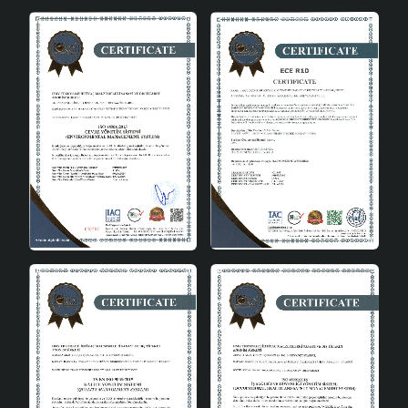
abajur, her detayında kaliteyi ve zarafeti yansıtır.
Enerji Verimliliği ve Çevre Dostu
Tasarım
Tek ampul başlığı ile enerji tasarrufu sağlayan Velaska
Handmade Dekoratif Seramik Abajur, çevre dostu bir
tasarıma sahiptir. Enerji tasarruflu abajurlar, hem doğayı
korur hem de enerji maliyetlerinizi düşürür. A++ enerji
sınıfında olan bu ürün, çevreye duyarlı kullanıcılar için
ideal bir seçimdir.
Kolay Kurulum ve Bakım
Velaska Handmade Dekoratif Seramik Abajur'un kurulumu
son derece basittir. Kullanıcı dostu tasarımı sayesinde,
hızlı ve kolay bir şekilde kurulum yapılabilir. Ayrıca,
pürüzsüz seramik yüzeyi sayesinde toz ve kir tutmaz,
böylece temizliği oldukça kolaydır. Kolay temizlenen