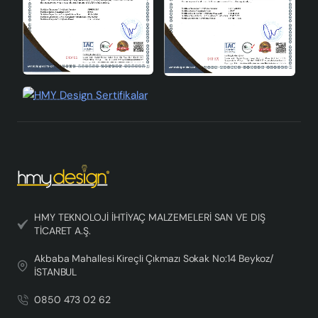
abajurlar, günlük bakım için zaman harcamanızı
gerektirmez.
Modern Yaşam Alanlarına Uygun
Bu abajur, modern yaşam alanlarına mükemmel bir uyum
sağlar. Minimalist ve çağdaş tasarımı, her türlü
dekorasyon stilini tamamlar. Modern seramik abajurlar,
yaşam alanlarınızda şıklığı ve zarafeti bir araya
getirir.Velaska Handmade Dekoratif Seramik Abajur,
estetik ve işlevselliği bir arada sunan bir ürün olarak,
yaşam alanlarınızı aydınlatmak için mükemmel bir tercihtir.
El yapımı seramik abajurlar, her detayında kaliteyi ve
zarafeti yansıtır, bu da onu her mekânda benzersiz kılar.
HMY TEKNOLOJİ İHTİYAÇ MALZEMELERİ SAN VE DIŞ
TİCARET A.Ş.
Bu özel abajur ile evinizde veya ofisinizde sıcak ve
davetkâr bir atmosfer yaratın.
Akbaba Mahallesi Kireçli Çıkmazı Sokak No:14 Beykoz/
İSTANBUL
0850 473 02 62