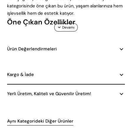
kategorisinde öne çıkan bu ürün, yaşam alanlarınıza hem
işlevsellik hem de estetik katıyor.
Öne Çıkan Özellikler
Velaska Handmade Dekoratif Seramik Abajur,
kullanıcılarına birçok avantaj sunar. İşte bu ürünün öne
Ürün Değerlendirmeleri
çıkan özellikleri:
Zarif Tasarım: Modern çizgileri ve zarif detaylarıyla
her türlü dekorasyon stiline uyum sağlar.
Yüksek Kaliteli Malzeme: Dayanıklı seramik malzeme,
Kargo & İade
uzun ömürlü kullanım sunar.
Enerji Tasarrufu: Tek ampul başlığı sayesinde enerji
Yerli Üretim, Kaliteli ve Güvenilir Üretim!
verimliliği sağlar.
Kolay Bakım: Pürüzsüz yüzeyi sayesinde kolayca
temizlenebilir.
Teknik Özellikler
Aynı Kategorideki Diğer Ürünler