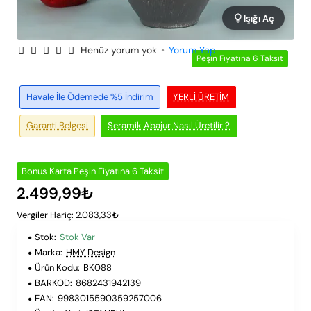
Işığı Aç
Henüz yorum yok
•
Yorum Yap
Peşin Fiyatına 6 Taksit
Havale İle Ödemede %5 İndirim
YERLI ÜRETIM
Garanti Belgesi
Seramik Abajur Nasıl Üretilir ?
Bonus Karta Peşin Fiyatına 6 Taksit
2.499,99₺
Vergiler Hariç: 2.083,33₺
Stok:
Stok Var
Marka:
HMY Design
Ürün Kodu:
BK088
BARKOD:
8682431942139
EAN:
9983015590359257006