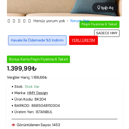
Işığı Aç
Henüz yorum yok
•
Yorum Yap
Peşin Fiyatına 6 Taksit
SADECE HMY
Havale İle Ödemede %5 İndirim
YERLI ÜRETIM
Bonus Karta Peşin Fiyatına 6 Taksit
1.399,99₺
Vergiler Hariç: 1.166,66₺
Stok:
Stok Var
Marka:
HMY Design
Ürün Kodu:
BK204
BARKOD:
8685048110304
Üretim Yeri:
ISTANBUL
Görüntülenen Sayısı:
1453