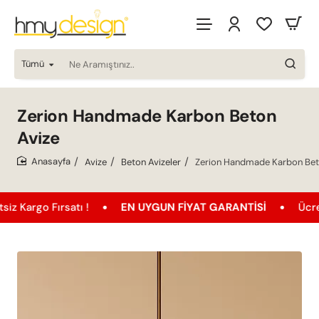
Tümü
Ne
Aramıştınız..
Zerion Handmade Karbon Beton
Avize
Avize
Beton Avizeler
Zerion Handmade Karbon Bet
home
 Fırsatı !
EN UYGUN FIYAT GARANTISI
Ücretsiz Ka