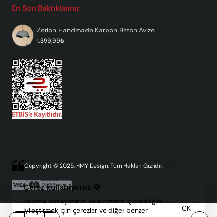
En Son Baktıklarınız
Zerion Handmade Karbon Beton Avize
1.399,99₺
Copyright © 2025, HMY Design, Tüm Hakları Gizlidir.
Çerez kullanıyoruz 🍪
Tarama deneyiminizi ve sitemizin işlevselliğini
OK
iyileştirmek için çerezler ve diğer benzer