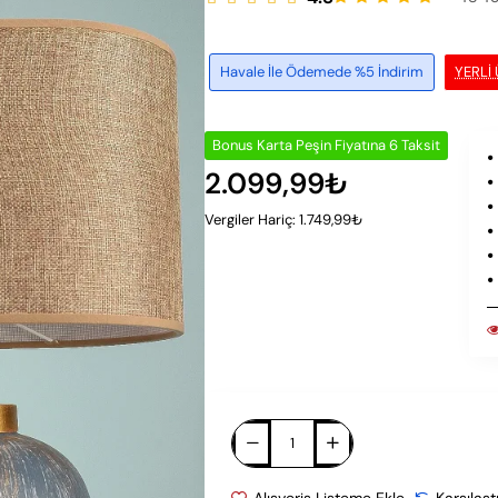
Havale İle Ödemede %5 İndirim
YERLI
Bonus Karta Peşin Fiyatına 6 Taksit
2.099,99₺
Vergiler Hariç: 1.749,99₺
Alışveriş Listeme Ekle
Karşılaşt