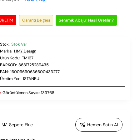
 ÜRETIM
Garanti Belgesi
Seramik Abajur Nasıl Üretilir ?
Stok:
Stok Var
Marka:
HMY Design
Ürün Kodu:
TM167
BARKOD:
8681725289435
EAN:
16009690636600433277
Üretim Yeri:
ISTANBUL
Görüntülenen Sayısı:
133768
Sepete Ekle
Hemen Satın Al
ırma listesine ekle