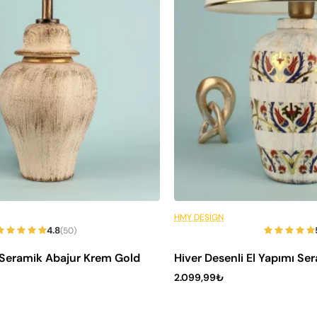
amı
 Hem
ksit
Peşin Fiyatına 6 Taksit
HMY DESIGN
4.8
(50)
ı Seramik Abajur Krem Gold
Hiver Desenli El Yapımı Se
2.099,99₺