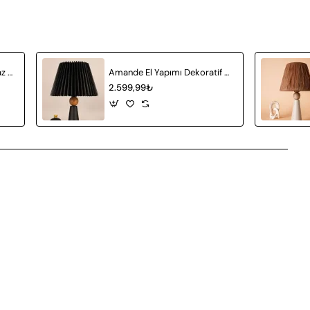
Achat Seramik Abajur Beyaz Hasır
Amande El Yapımı Dekoratif Seramik Abajur Siyah
2.599,99₺