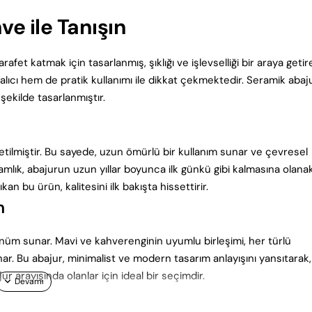
e ile Tanışın
t katmak için tasarlanmış, şıklığı ve işlevselliği bir araya getir
lıcı hem de pratik kullanımı ile dikkat çekmektedir. Seramik abaju
ekilde tasarlanmıştır.
tilmiştir. Bu sayede, uzun ömürlü bir kullanım sunar ve çevresel
lamlık, abajurun uzun yıllar boyunca ilk günkü gibi kalmasına olana
kan bu ürün, kalitesini ilk bakışta hissettirir.
m
nüm sunar. Mavi ve kahverenginin uyumlu birleşimi, her türlü
ar. Bu abajur, minimalist ve modern tasarım anlayışını yansıtarak,
 arayışında olanlar için ideal bir seçimdir.
r