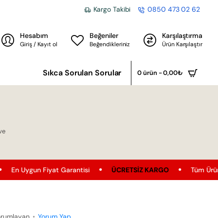
Kargo Takibi
0850 473 02 62
Hesabım
Beğeniler
Karşılaştırma
Giriş / Kayıt ol
Beğendikleriniz
Ürün Karşılaştır
Sıkca Sorulan Sorular
0 ürün - 0,00₺
ve
rantisi
ÜCRETSIZ KARGO
Tüm Ürünler'de Ücretsiz Kargo F
orumlayan
•
Yorum Yap