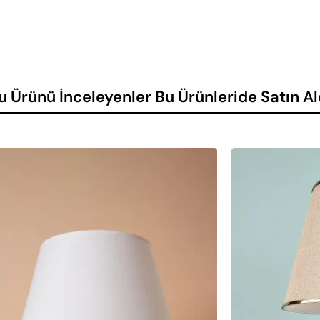
 ampul değişimini son derece kolay ve hızlı bir hale getirir. E27 duy
nılabilmesini sağlar. Bu da kullanıcıya büyük bir esneklik sunar. Kol
nımını daha da pratik hale getirir.
u Ürünü İnceleyenler Bu Ürünleride Satın Al
 odaları, çalışma odaları gibi birçok farklı mekanda kullanılabilir.
e enerji tasarrufu sağlar.
nebilir ve bakım gerektirmez.
, farklı dekor stilleriyle uyum sağlar.
kleri