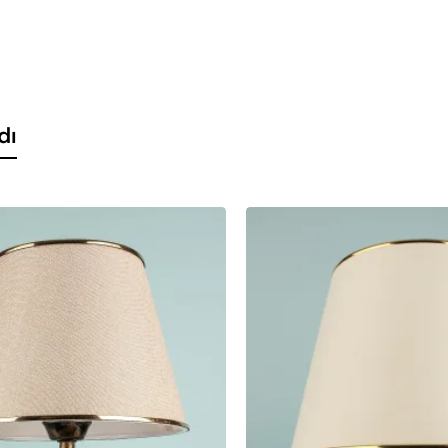
ay
dı