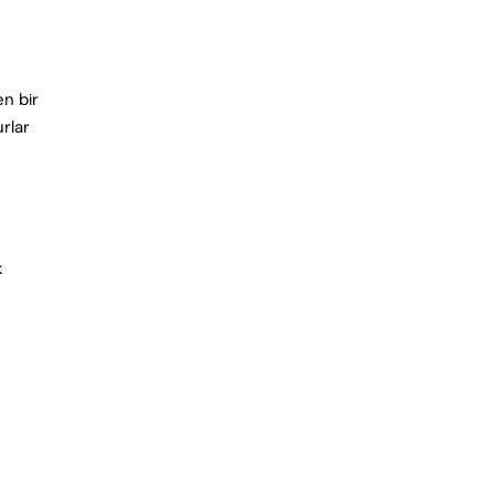
en bir
rlar
k