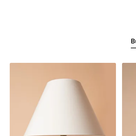
Bleu Seramik Abajur, E27 duy tipi ile donatılmıştır. Bu özellik,
tipinin yaygın bulunabilirliği, abajurun her türlü ampulle kulla
ampul değişimi ve yaygın duy tipi özellikleri, bu abajurun kulla
Ürün Avantajları
B
Geniş Kullanım Alanı: Bleu Seramik Abajur, salonlar, yatak
Enerji Tasarrufu: LED ampullerle uyumlu yapısı sayesind
Kolay Bakım: Seramik yüzeyi sayesinde kolayca temizle
Estetik Çeşitlilik: Mavi ve kahverenginin estetik birleşimi
Bleu Seramik Abajur'un Teknik Özelli
Malzeme:
Yüksek Kaliteli Seramik
Duy Tipi:
E27
Renk:
Mavi ve Kahve