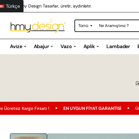
Türkçe
Hmy Design Tasarlar, üretir, aydınlatır.
Tümü
Ne
Aramıştınız
?
Avize
Abajur
Vazo
Aplik
Lambader
tı !
EN UYGUN FIYAT GARANTISI
Ücretsiz Kargo
T