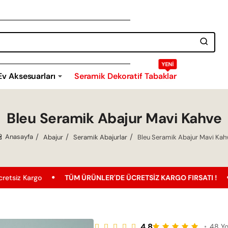
YENI
Ev Aksesuarları
Seramik Dekoratif Tabaklar
Bleu Seramik Abajur Mavi Kahve
Abajur
Seramik Abajurlar
Bleu Seramik Abajur Mavi Kah
home
ÜM ÜRÜNLER'DE ÜCRETSIZ KARGO FIRSATI !
En Uygun Fiyat Ga
4.8
•
48 Y