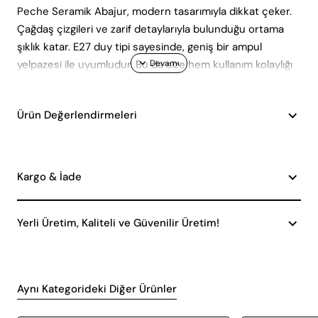
Peche Seramik Abajur, modern tasarımıyla dikkat çeker.
Çağdaş çizgileri ve zarif detaylarıyla bulunduğu ortama
şıklık katar. E27 duy tipi sayesinde, geniş bir ampul
yelpazesi ile uyumludur. Bu da size hem kullanım kolaylığı
hem de farklı aydınlatma seçeneklerini deneme imkanı
sunar.
Ürün Değerlendirmeleri
Ürün Avantajları
Peche Seramik Abajur'un sunduğu avantajlar:
Kolay Ampul Değişimi: E27 duy tipi, yaygın olarak
Kargo & İade
bulunan ampullerle uyumludur.
Estetik Tasarım: Modern ve şık görünümüyle her
Yerli Üretim, Kaliteli ve Güvenilir Üretim!
türlü dekorasyona uyum sağlar.
Dayanıklı Malzeme: Yüksek kaliteli seramikten
üretilmiştir, uzun yıllar kullanılabilir.
Çeşitli Kullanım Alanları: Oturma odası, yatak odası
Aynı Kategorideki Diğer Ürünler
veya çalışma odası gibi farklı mekanlarda
kullanılabilir.