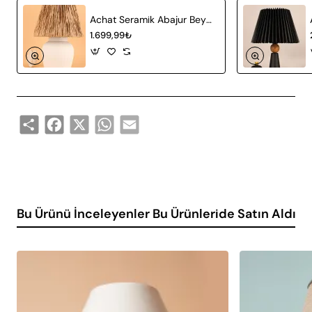
Achat Seramik Abajur Beyaz Hasır
Kullanım Alanları
1.699,99₺
Peche Seramik Abajur, çok yönlü tasarımı sayesinde
evinizin birçok farklı alanında kullanılabilir. İşte bu seramik
abajur için önerilen kullanım alanları:
Oturma Odası: Salonunuzda hoş bir atmosfer
Share
Facebook
X
WhatsApp
Email
yaratmak için idealdir.
Yatak Odası: Başucu aydınlatması olarak
kullanılabilir, rahatlatıcı bir ortam sağlar.
Çalışma Odası: Çalışma masanızda kullanarak
modern bir görünüm elde edebilirsiniz.
Bu Ürünü İnceleyenler Bu Ürünleride Satın Aldı
Ofis Ortamları: Profesyonel bir görünüm için
ofislerde de tercih edilebilir.
Teknik Özellikler
Peche Seramik Abajur'un teknik detayları aşağıdaki
tabloda belirtilmiştir: