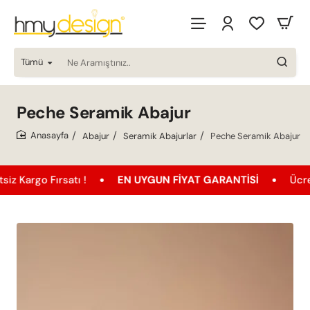
Tümü
Ne
Aramıştınız..
Peche Seramik Abajur
Abajur
Seramik Abajurlar
Peche Seramik Abajur
home
ırsatı !
EN UYGUN FIYAT GARANTISI
Ücretsiz Karg