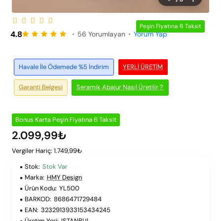
Peşin Fiyatına 6 Taksit
4.8
•
56 Yorumlayan
•
Yorum Yap
Havale İle Ödemede %5 İndirim
YERLI ÜRETIM
Garanti Belgesi
Seramik Abajur Nasıl Üretilir ?
Bonus Karta Peşin Fiyatına 6 Taksit
2.099,99₺
Vergiler Hariç: 1.749,99₺
Stok:
Stok Var
Marka:
HMY Design
Ürün Kodu:
YL500
BARKOD:
8686471729484
EAN:
3232913933153434245
Üretim Yeri:
ISTANBUL