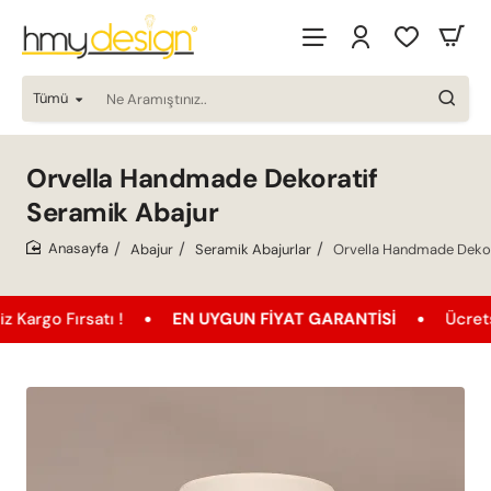
Tümü
Ne
Aramıştınız..
Orvella Handmade Dekoratif
Seramik Abajur
Abajur
Seramik Abajurlar
Orvella Handmade Dekor
home
rsatı !
EN UYGUN FIYAT GARANTISI
Ücretsiz Kargo