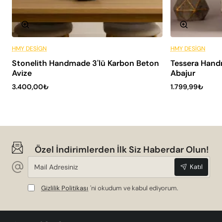
HMY DESIGN
HMY DESIGN
Peşin Fiyatına 6 Taksit
Stonelith Handmade 3'lü Karbon Beton
Tessera Hand
SADECE HMY
Avize
Abajur
3.400,00₺
1.799,99₺
Özel İndirimlerden İlk Siz Haberdar Olun!
Mail
Katıl
Adresiniz
Gizlilik Politikası
'ni okudum ve kabul ediyorum.