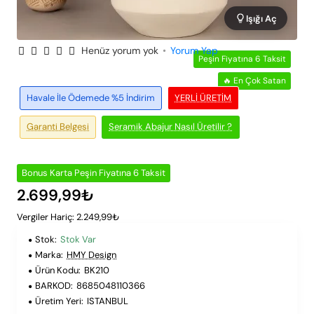
Işığı Aç
Henüz yorum yok
•
Yorum Yap
Peşin Fiyatına 6 Taksit
🔥 En Çok Satan
Havale İle Ödemede %5 İndirim
YERLI ÜRETIM
Garanti Belgesi
Seramik Abajur Nasıl Üretilir ?
Bonus Karta Peşin Fiyatına 6 Taksit
2.699,99₺
Vergiler Hariç: 2.249,99₺
Stok:
Stok Var
Marka:
HMY Design
Ürün Kodu:
BK210
BARKOD:
8685048110366
Üretim Yeri:
ISTANBUL