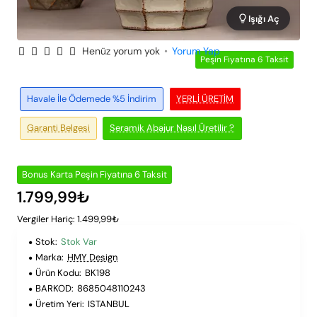
Işığı Aç
Henüz yorum yok
•
Yorum Yap
Peşin Fiyatına 6 Taksit
Havale İle Ödemede %5 İndirim
YERLI ÜRETIM
Garanti Belgesi
Seramik Abajur Nasıl Üretilir ?
Bonus Karta Peşin Fiyatına 6 Taksit
1.799,99₺
Vergiler Hariç: 1.499,99₺
Stok:
Stok Var
Marka:
HMY Design
Ürün Kodu:
BK198
BARKOD:
8685048110243
Üretim Yeri:
ISTANBUL