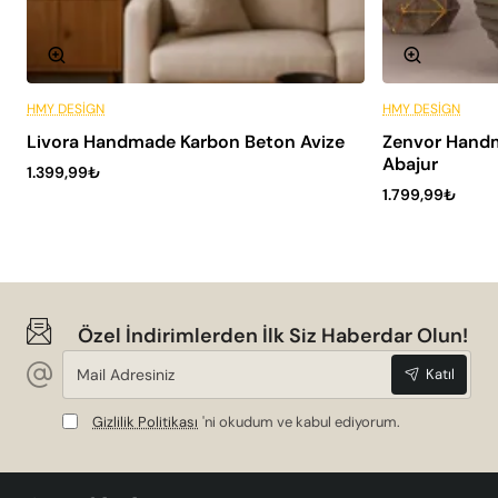
HMY DESIGN
HMY DESIGN
Peşin Fiyatına 6 Taksit
Livora Handmade Karbon Beton Avize
Zenvor Handm
SADECE HMY
Abajur
1.399,99₺
1.799,99₺
Özel İndirimlerden İlk Siz Haberdar Olun!
Mail
Katıl
Adresiniz
Gizlilik Politikası
'ni okudum ve kabul ediyorum.