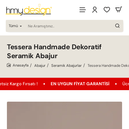
Tümü
Ne
Aramıştınız..
Tessera Handmade Dekoratif
Seramik Abajur
Abajur
Seramik Abajurlar
Tessera Handmade Dekor
home
Fırsatı !
EN UYGUN FIYAT GARANTISI
Ücretsiz Kar