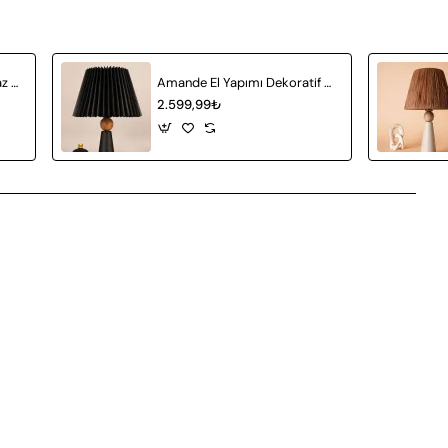
Achat Seramik Abajur Beyaz Hasır
Amande El Yapımı Dekoratif Seramik Abajur Siyah
2.599,99₺