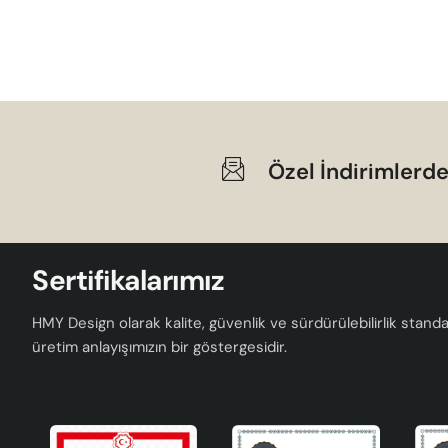
Özel İndirimlerde
Sertifikalarımız
HMY Design olarak kalite, güvenlik ve sürdürülebilirlik standar
üretim anlayışımızın bir göstergesidir.