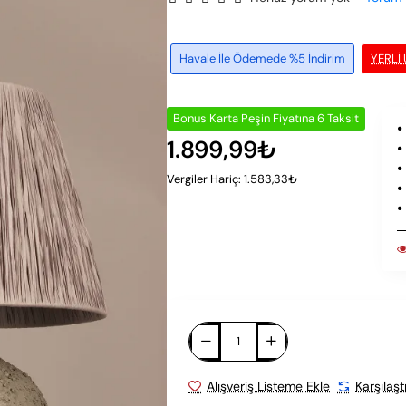
Havale İle Ödemede %5 İndirim
YERLI
Bonus Karta Peşin Fiyatına 6 Taksit
1.899,99₺
Vergiler Hariç: 1.583,33₺
Alışveriş Listeme Ekle
Karşılaşt