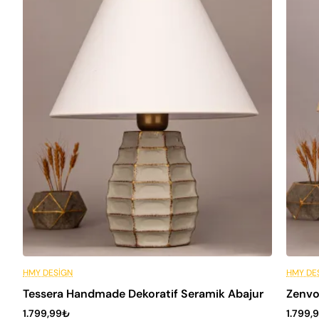
Peşin Fiyatına 6 Taksit
Peşin
HMY DESIGN
HMY DE
Tessera Handmade Dekoratif Seramik Abajur
Zenvo
1.799,99₺
1.799,