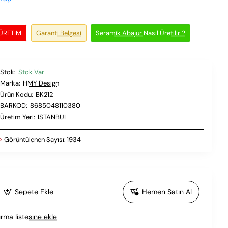
 ÜRETIM
Garanti Belgesi
Seramik Abajur Nasıl Üretilir ?
Stok:
Stok Var
Marka:
HMY Design
Ürün Kodu:
BK212
BARKOD:
8685048110380
Üretim Yeri:
ISTANBUL
Görüntülenen Sayısı:
1934
Sepete Ekle
Hemen Satın Al
ırma listesine ekle