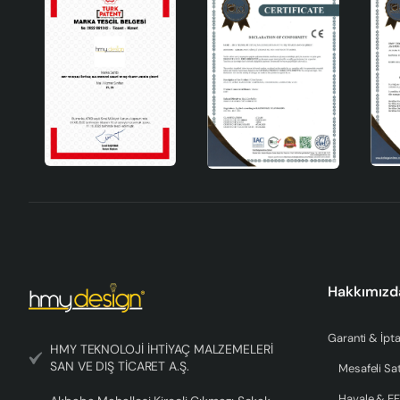
Hakkımızd
Garanti & İpta
HMY TEKNOLOJİ İHTİYAÇ MALZEMELERİ
SAN VE DIŞ TİCARET A.Ş.
Mesafeli Sa
Havale & EF