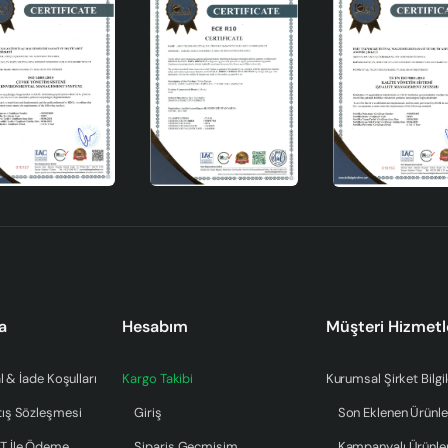
a
Hesabım
Müşteri Hizmetl
l & İade Koşulları
Kargo Takibi
Kurumsal Şirket Bilgil
tış Sözleşmesi
Giriş
Son Eklenen Ürünle
T İle Ödeme
Sipariş Geçmişim
Kampanyalı Ürünle