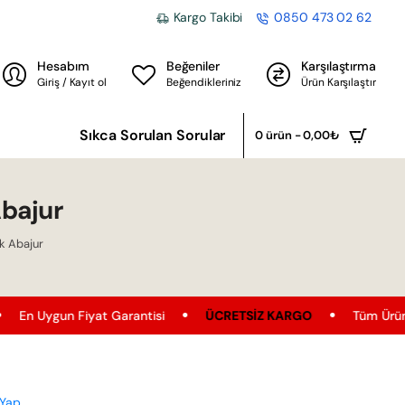
Kargo Takibi
0850 473 02 62
Hesabım
Beğeniler
Karşılaştırma
Giriş / Kayıt ol
Beğendikleriniz
Ürün Karşılaştır
Sıkca Sorulan Sorular
0 ürün - 0,00₺
bajur
k Abajur
 Garantisi
ÜCRETSIZ KARGO
Tüm Ürünler'de Ücretsiz Karg
 Yap