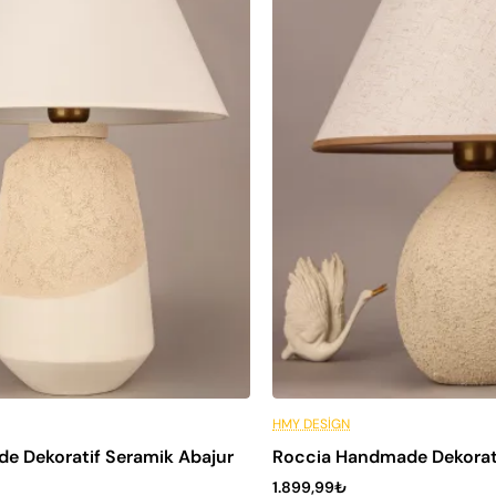
ksit
🔥 En Çok Satan
Peşin Fiyatına 6 Taksit
HMY DESIGN
e Dekoratif Seramik Abajur
Roccia Handmade Dekorati
1.899,99₺