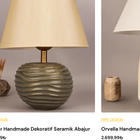
 Fiyatına 6 Taksit
🔥 En Çok Satan
Peşin Fiyatına 6 Ta
SIGN
HMY DESIGN
r Handmade Dekoratif Seramik Abajur
Orvella Handmad
99₺
2.699,99₺