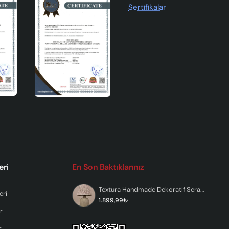
eri
En Son Baktıklarınız
Textura Handmade Dekoratif Seramik Abajur
eri
1.899,99₺
r
r