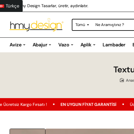
Türkçe
Hmy Design Tasarlar, üretir, aydınlatır.
Tümü
Ne
Aramıştınız
?
Avize
Abajur
Vazo
Aplik
Lambader
Text
h
satı !
EN UYGUN FIYAT GARANTISI
Ücretsiz Kargo