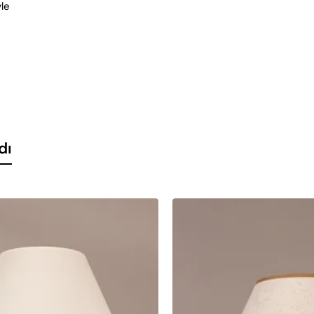
yle
dı