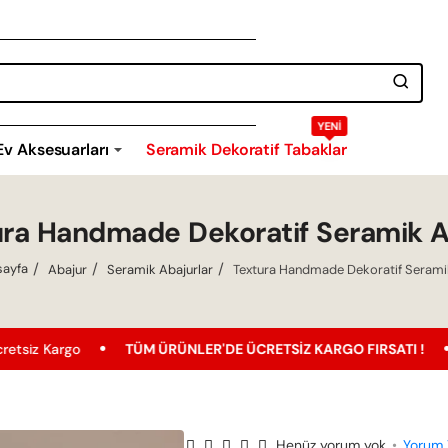
YENI
Ev Aksesuarları
Seramik Dekoratif Tabaklar
ura Handmade Dekoratif Seramik A
Abajur
Seramik Abajurlar
Textura Handmade Dekoratif Serami
ome
TÜM ÜRÜNLER'DE ÜCRETSIZ KARGO FIRSATI !
En Uygun Fiyat
Henüz yorum yok
•
Yorum